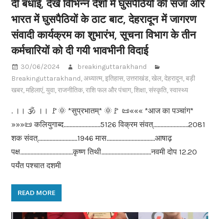
दी बधाई, देखें विभिन्न देशों में घुसपैठियों की सजा और
भारत में घुसपैठियों के ठाट बाट, देहरादून में जागरण
संवादी कार्यक्रम का शुभारंभ, सूचना विभाग के तीन
कर्मचारियों को दी गयी भावभीनी विदाई
30/06/2024
breakinguttarakhand
Breakinguttarakhand
,
अध्यात्म
,
इतिहास
,
उत्तराखंड
,
खेल
,
देहरादून
,
बड़ी
खबर
,
महिलाएं
,
युवा
,
राजनीतिक
,
राशि फल और पंचाग
,
शिक्षा
,
संस्कृति
,
स्वास्थ्य
. ।। 🕉 ।। 🚩🌞 *सुप्रभातम्* 🌞🚩 📜««« *आज का पञ्चांग*
»»»📜 कलियुगाब्द…………………….5126 विक्रम संवत्……………………2081
शक संवत्………………………1946 मास……………………………आषाढ़
पक्ष………………………………कृष्ण तिथी…………………………….नवमी दोप 12.20
पर्यंत पश्चात दशमी
READ MORE