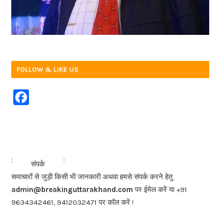
FOLLOW & LIKE US
F
a
c
e
b
<<<
>>>
संपर्क
o
समाचारों से जुड़ी किसी भी जानकारी अथवा हमसे संपर्क करने हेतु
o
admin@breakinguttarakhand.com
पर ईमेल करें या +91
k
9634342461, 9412032471 पर कॉल करें !