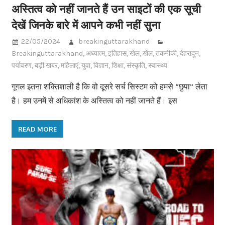
अस्तित्व को नहीं जानते हैं उन साइटों की एक सूची
देखें जिनके बारे में आपने कभी नहीं सुना
22/05/2024
breakinguttarakhand
Breakinguttarakhand
,
अध्यात्म
,
इतिहास
,
खेल
,
खेल
,
तकनीकी
,
देहरादून
,
पर्यावरण
,
बड़ी खबर
,
महिलाएं
,
युवा
,
विज्ञान
,
शिक्षा
,
संस्कृति
,
स्वास्थ्य
गूगल इतना शक्तिशाली है कि वो दूसरे सर्च सिस्टम को हमसे “छुपा” लेता
है। हम उनमें से अधिकांश के अस्तित्व को नहीं जानते हैं। इस
READ MORE