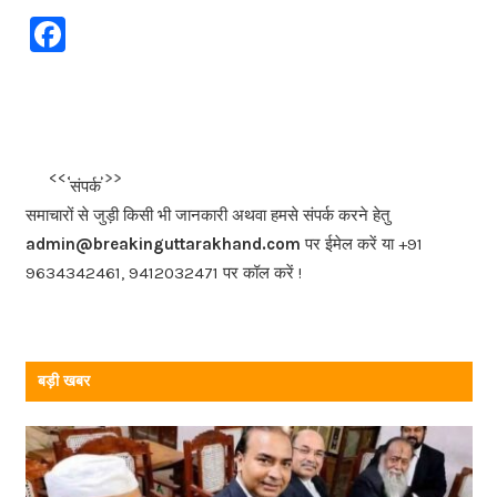
F
a
c
e
b
<<<
>>>
संपर्क
o
समाचारों से जुड़ी किसी भी जानकारी अथवा हमसे संपर्क करने हेतु
o
admin@breakinguttarakhand.com
पर ईमेल करें या +91
k
9634342461, 9412032471 पर कॉल करें !
बड़ी खबर