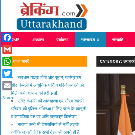
Skip
Breaking
to
content
Breaking News Uttarakhand
HOME
अध्यात्म
पर्यावरण
उत्तराखंड
संस्कृति
Facebook
Gmail
ताजा खबरें
CATEGORY: उत्तराख
WhatsApp
चारधाम यात्रा होगी और सुगम, कर्णप्रयाग
Twitter
और सिमली में आधुनिक पार्किंग परियोजनाओं को
मिली धामी शासन की हरी झंडी
Email
Share
सृष्टि कंडारी की आत्महत्या एवं सौरभ खत्री
परिवार को पुलिस अभिरक्षा में लिए जाने के कानूनी
व सामाजिक पक्ष पर अति महत्वपूर्ण विश्लेषण
भाजपा कभी भी देशवासियों से नहीं लड़ती
क्योंकि जानती है कि सभी देशवासी अपने ही हैं,