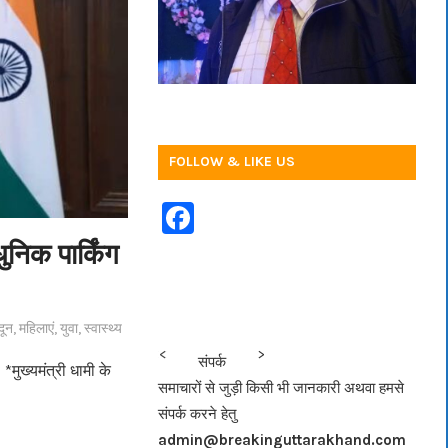
FOLLOW & LIKE US
F
a
निक पार्किंग
c
e
दून
,
महिलाएं
,
युवा
,
स्वास्थ्य
b
<<<
>>>
संपर्क
o
मुख्यमंत्री धामी के
समाचारों से जुड़ी किसी भी जानकारी अथवा हमसे
o
संपर्क करने हेतु
k
admin@breakinguttarakhand.com