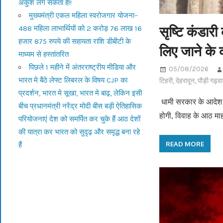
अंकुश लग सकता है!!
मुख्यमंत्री एकल महिला स्वरोजगार योजना–
सृष्टि कंडारी
488 महिला लाभार्थियों को 2 करोड़ 76 लाख 16
हजार 875 रुपये की सहायता राशि डीबीटी के
लिए जाने के 
माध्यम से हस्तांतरित
पिछले 1 महीने में अंतरराष्ट्रीय मीडिया और
05/08/2026
भारत मे बैठे लेफ्ट लिबरल के विषय CJP का
टिहरी
,
देहरादून
,
पौड़ी गढ़व
प्रदर्शन, भारत मे सूखा, भारत मे बाढ़, लेकिन इसी
धामी सरकार के आदेश प
बीच प्रधानमंत्री नरेंद्र मोदी बीस बड़ी ऐतिहासिक
होगी, विवाह के आठ मा
परियोजनाएं देश को समर्पित कर चुके हैं आठ देशों
की यात्रा कर भारत को सुदृढ़ और समृद्ध बना रहे
READ MORE
हैं