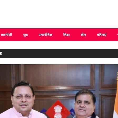
 Uttarakhand
तकनीकी
युवा
राजनीतिक
शिक्षा
खेल
महिलाएं
ंड