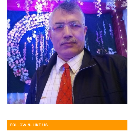
FOLLOW & LIKE US