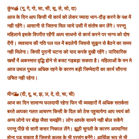
कुंभ🍯 (गू, गे, गो, सा, सी, सू, से, सो, दा)
आज के दिन आप किसी भी कार्य को लेकर ज्यादा भाग-दौड़ करने के पक्ष में
नही रहेंगे। आसानी से जितना मिल जाये उसी में संतोष कर लेंगे। परन्तु
महिलाये इसके विपरीत रहेंगी अल्प साधनो से कार्य करने पर भाग्य को दोष
देंगी। व्यवसाय की गति पल पल में बदलेगी जिससे सुकून से बैठने का समय
नही मिलेगा। किसी पुरानी घटना को याद करके दुखी रहेंगे। पारिवारिक
खर्चो में अकस्मात वृद्धि होने से बजट गड़बड़ा सकता है। महिलाओं के मन मे
आज उथल पुथल अधिक रहने के कारण बड़ी जिम्मेदारी का कार्य सौपना
उचित नही रहेगा।
मीन🐳 (दी, दू, थ, झ, ञ, दे, दो, चा, ची)
आज का दिन सामान्य फलदायी रहेगा फिर भी व्यवहारों में अधिक सतर्कता
बरते आपका गलत आचरण किसी के दिल को ठेस पहुचायेगा आप स्वयं को
अन्य लोगो पर बोझ जैसा समझेंगे। लोग आपके सामने नही बोल सकेंगे
परन्तु पीछे से सारी कसर निकाल लेंगे। झूठी चुगली के कारण अपमानित
होना पड़ सकता है जिससे कलह के भी प्रसंग बनेंगे। आर्थिक रूप से भी