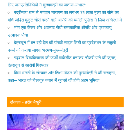
लिए जनप्रतिनिधियों ने मुख्यमंत्री का जताया आभार*
बद्रीनाथ धाम से भगवान नारायण का लगभग ₹5 लाख मूल्य का सोने का
मणि जड़ित मुकुट चोरी करने वाले आरोपी को चमोली पुलिस ने लिया अभिरक्षा में
भांग एक कैंसर और अवसाद रोधी चमत्कारिक औषधि और प्राणवायु
उत्पादक पौधा
देहरादून में बन रही देश की पांचवीं साइंस सिटी का प्रदेशभर के स्कूली
बच्चों को कराया जाएगा भ्रमण-मुख्यमंत्री
गढ़वाल विश्वविद्यालय की फर्जी मार्कशीट बनाकर नौकरी पाने की जुगत,
देहरादून से आरोपी गिरफ्तार
विद्या भारती के संस्कार और शिक्षा मॉडल की मुख्यमंत्री ने की सराहना,
कहा— भारत को विश्वगुरु बनाने में युवाओं की होगी अहम भूमिका
संपादक – हरीश मैखुरी