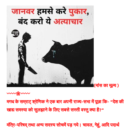
(मांस का मूल्य )
〰〰🌼〰〰
मगध के सम्राट् श्रेणिक ने एक बार अपनी राज्य-सभा में पूछा कि- “देश की
खाद्य समस्या को सुलझाने के लिए सबसे सस्ती वस्तु क्या है?”
मंत्रि-परिषद् तथा अन्य सदस्य सोचमें पड़ गये। चावल, गेहूं, आदि पदार्थ