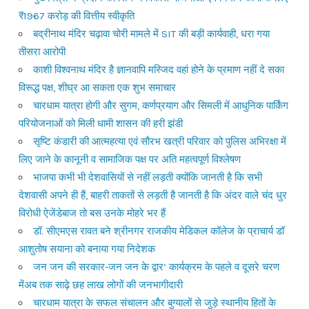
₹1967 करोड़ की वित्तीय स्वीकृति
बद्रीनाथ मंदिर चढ़ावा चोरी मामले में SIT की बड़ी कार्यवाही, धरा गया
तीसरा आरोपी
काशी विश्वनाथ मंदिर है ज्ञानवापि मस्जिद वहां होने के प्रमाण नहीं दे सका
विरूद्ध पक्ष, शीघ्र आ सकता एक शुभ समाचार
चारधाम यात्रा होगी और सुगम, कर्णप्रयाग और सिमली में आधुनिक पार्किंग
परियोजनाओं को मिली धामी शासन की हरी झंडी
सृष्टि कंडारी की आत्महत्या एवं सौरभ खत्री परिवार को पुलिस अभिरक्षा में
लिए जाने के कानूनी व सामाजिक पक्ष पर अति महत्वपूर्ण विश्लेषण
भाजपा कभी भी देशवासियों से नहीं लड़ती क्योंकि जानती है कि सभी
देशवासी अपने ही हैं, बाहरी ताकतों से लड़ती है जानती है कि अंदर वाले चंद धुर
विरोधी ऐजेंडेबाज तो बस उनके मोहरे भर हैं
डॉ. सीएमएस रावत बने श्रीनगर राजकीय मेडिकल कॉलेज के प्राचार्य डॉ
आशुतोष सयाना को बनाया गया निदेशक
जन जन की सरकार-जन जन के द्वार’ कार्यक्रम के पहले व दूसरे चरण
मेंअब तक साढ़े छह लाख लोगों की जनभागीदारी
चारधाम यात्रा के सफल संचालन और बुग्यालों से जुड़े स्थानीय हितों के