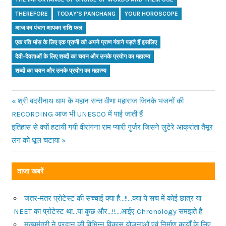
THEREFORE
TODAY'S PANCHANG
YOUR HOROSCOPE
आज का पंचाग आपका राशि फल
एक रति मांस के लिए एक प्राणी को अपने प्राण गंवाने पड़ते हैं इसलिए
देवी-देवताओं के लिए शब्दों का चयन और उनके प्रयोग का महात्म्य
शब्दों का चयन और उनके प्रयोग का महात्म्य
Previous
श्री बदरीनाथ धाम के महान सन्त वीणा महाराज जिनके भजनों की
Post
RECORDING आज भी UNESCO में पाई जाती हैं
Post:
Next
इतिहास से क्यों हटायी गयी वीरांगना राम प्यारी गुर्जर जिसने लुटेरे आक्रांता तैमूर
navigation
Post:
लंग को धूल चटाया
ताजा खबरें
जंतर-मंतर प्रोटेस्ट की सच्चाई क्या है…!!…क्या ये सच में कोई छात्र या
NEET का प्रोटेस्ट था…या कुछ और…!!….आईए Chronology समझते हैं
मुख्यमंत्री ने प्रदान की विभिन्न विकास योजनाओं एवं निर्माण कार्यों के लिए