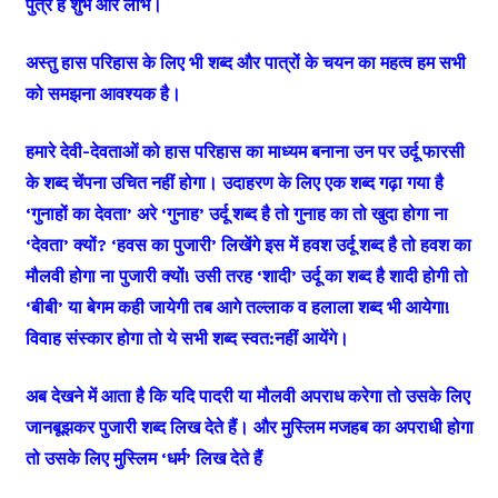
पुत्र हैं शुभ और लाभ।
अस्तु हास परिहास के लिए भी शब्द और पात्रों के चयन का महत्व हम सभी
को समझना आवश्यक है।
हमारे देवी-देवताओं को हास परिहास का माध्यम बनाना उन पर उर्दू फारसी
के शब्द चेंपना उचित नहीं होगा। उदाहरण के लिए एक शब्द गढ़ा गया है
‘गुनाहों का देवता’ अरे ‘गुनाह’ उर्दू शब्द है तो गुनाह का तो खुदा होगा ना
‘देवता’ क्यों? ‘हवस का पुजारी’ लिखेंगे इस में हवश उर्दू शब्द है तो हवश का
मौलवी होगा ना पुजारी क्यों! उसी तरह ‘शादी’ उर्दू का शब्द है शादी होगी तो
‘बीबी’ या बेगम कही जायेगी तब आगे तल्लाक व हलाला शब्द भी आयेगा!
विवाह संस्कार होगा तो ये सभी शब्द स्वत:नहीं आयेंगे।
अब देखने में आता है कि यदि पादरी या मौलवी अपराध करेगा तो उसके लिए
जानबूझकर पुजारी शब्द लिख देते हैं। और मुस्लिम मजहब का अपराधी होगा
तो उसके लिए मुस्लिम ‘धर्म’ लिख देते हैं