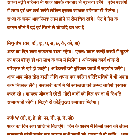
साधन बढ़ेंगे परिजन भी आज आपके व्यवहार से प्रसन्न रहेंगे। प्रेम प्रसंगों
में समय एवं धन खर्च करेंगे लेकिन इसका सार्थक परिणाम भी मिलेगा।
संध्या के समय आकस्मिक लाभ होने से रोमांचित रहेंगे। पेट मे गैस के
कारण सीने में दर्द एवं गिरने से चोटादि का भय है।
मिथुन👫 (का, की, कू, घ, ङ, छ, के, को, हा)
आज का दिन कार्य सफलता वाला रहेगा। प्रातः काल जल्दी कार्यो में जुटने
का फल शीघ्र ही धन लाभ के रूप में मिलेगा। अधिकांश कार्य थोड़े से
परिश्रम से पूर्ण हो जाएंगे। अधिकारी वर्ग मुश्किल कार्यो में सहयोग करेंगे।
आज आप जोड़ तोड़ वाली नीति अपना कर कठिन परिस्थितियों में भी अपना
काम निकाल लेंगे। सरकारी कार्य मे भी सफलता की उम्मद जागेगी प्रयास
करते रहे। दाम्पत्य जीवन मे छोटी-मोटी बातों को दिल पर ना लें स्थिति
सामान्य ही रहेगी। मित्रो से कोई दुखद समाचार मिलेगा।
कर्क🦀 (ही, हू, हे, हो, डा, डी, डू, डे, डो)
आज का दिन आप शांति से बिताएंगे। दिन के आरंभ में किसी कार्य को लेकर
जल्दबाजी रहेगी इसके बाद लगभग सभी कार्यो को आराम से ही करेंगे। आज