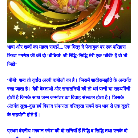
भाषा और शब्दों का महत्व समझें…. एक मित्र ने फेसबुक पर एक परिहास
लिखा “गणेश जी की दो ‘बीबियां’ थी रिद्धि-सिद्धि मेरी एक ‘बीबी’ है वो भी
जिद्दी”
‘बीबी’ शब्द तो दुर्दांत अरबी कबीलों का है। जिसमें शादीसमझौते के अन्तर्गत
रखा जाता है। देवी देवताओं और सनातनियों की तो धर्म पत्नी या सहधर्मिणी
होती है जिनके साथ जन्म जन्मांतर का विवाह संस्कार होता है। जिसके
अंतर्गत सुख-दुख हर्ष विशाद संपन्नता दरिद्रता सबमें सम भाव से एक दूसरे
के सहयोगी होते हैं।
प्रथम वंदनीय भगवान गणेश की दो रानियाँ हैं रिद्धि व सिद्धि तथा उनके दो