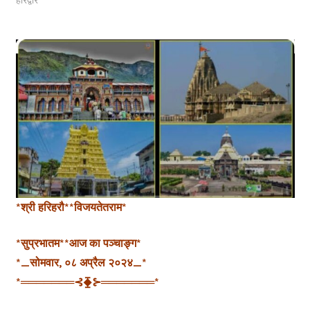
हरिद्वार
*श्री हरिहरौ**विजयतेतराम*
*सुप्रभातम**आज का पञ्चाङ्ग*
*_सोमवार, ०८ अप्रैल २०२४_*
*═══════⊰⧱⊱═══════*