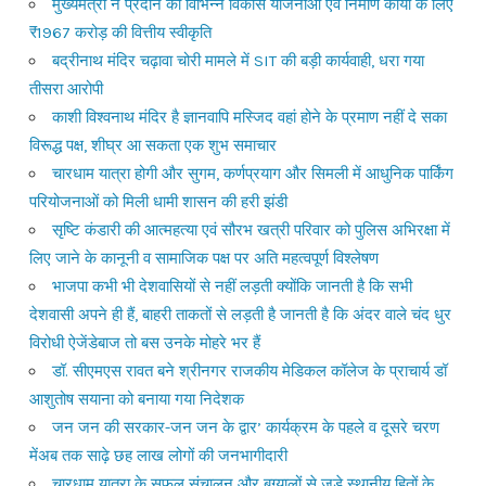
मुख्यमंत्री ने प्रदान की विभिन्न विकास योजनाओं एवं निर्माण कार्यों के लिए
₹1967 करोड़ की वित्तीय स्वीकृति
बद्रीनाथ मंदिर चढ़ावा चोरी मामले में SIT की बड़ी कार्यवाही, धरा गया
तीसरा आरोपी
काशी विश्वनाथ मंदिर है ज्ञानवापि मस्जिद वहां होने के प्रमाण नहीं दे सका
विरूद्ध पक्ष, शीघ्र आ सकता एक शुभ समाचार
चारधाम यात्रा होगी और सुगम, कर्णप्रयाग और सिमली में आधुनिक पार्किंग
परियोजनाओं को मिली धामी शासन की हरी झंडी
सृष्टि कंडारी की आत्महत्या एवं सौरभ खत्री परिवार को पुलिस अभिरक्षा में
लिए जाने के कानूनी व सामाजिक पक्ष पर अति महत्वपूर्ण विश्लेषण
भाजपा कभी भी देशवासियों से नहीं लड़ती क्योंकि जानती है कि सभी
देशवासी अपने ही हैं, बाहरी ताकतों से लड़ती है जानती है कि अंदर वाले चंद धुर
विरोधी ऐजेंडेबाज तो बस उनके मोहरे भर हैं
डॉ. सीएमएस रावत बने श्रीनगर राजकीय मेडिकल कॉलेज के प्राचार्य डॉ
आशुतोष सयाना को बनाया गया निदेशक
जन जन की सरकार-जन जन के द्वार’ कार्यक्रम के पहले व दूसरे चरण
मेंअब तक साढ़े छह लाख लोगों की जनभागीदारी
चारधाम यात्रा के सफल संचालन और बुग्यालों से जुड़े स्थानीय हितों के