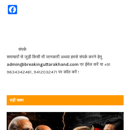
F
a
c
e
b
<<<
>>>
संपर्क
o
समाचारों से जुड़ी किसी भी जानकारी अथवा हमसे संपर्क करने हेतु
o
admin@breakinguttarakhand.com
पर ईमेल करें या +91
k
9634342461, 9412032471 पर कॉल करें !
बड़ी खबर