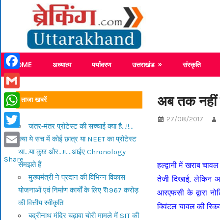
Skip
Breaking
to
content
Breaking News Uttarakhand
HOME
अध्यात्म
पर्यावरण
उत्तराखंड
संस्कृति
Facebook
Gmail
अब तक नहीं 
ताजा खबरें
WhatsApp
27/08/2017
जंतर-मंतर प्रोटेस्ट की सच्चाई क्या है…!!…
Twitter
क्या ये सच में कोई छात्र या NEET का प्रोटेस्ट
था…या कुछ और…!!….आईए Chronology
Email
Share
समझते हैं
हल्द्वानी में खराब चा
मुख्यमंत्री ने प्रदान की विभिन्न विकास
तेजी दिखाई, लेकिन 
योजनाओं एवं निर्माण कार्यों के लिए ₹1967 करोड़
आरएफसी के द्वारा नोट
की वित्तीय स्वीकृति
क्विंटल चावल की रिकव
बद्रीनाथ मंदिर चढ़ावा चोरी मामले में SIT की