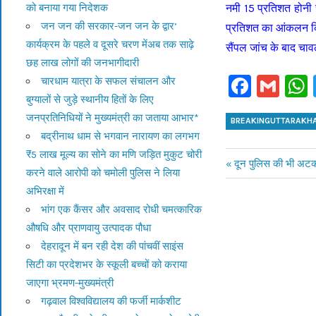
नमी 15 प्रतिशत होनी
को बनाया गया निदेशक
जन जन की सरकार-जन जन के द्वार’
प्रतिशत का आंकलन कि
कार्यक्रम के पहले व दूसरे चरण मेंअब तक साढ़े
सैंपल जांच के बाद चा
छह लाख लोगों की जनभागीदारी
Faceb
Gm
चारधाम यात्रा के सफल संचालन और
बुग्यालों से जुड़े स्थानीय हितों के लिए
जनप्रतिनिधियों ने मुख्यमंत्री का जताया आभार*
BREAKINGUTTARAKH
बद्रीनाथ धाम से भगवान नारायण का लगभग
₹5 लाख मूल्य का सोने का मणि जड़ित मुकुट चोरी
Previous
दून पुलिस की भी अटकीं
करने वाले आरोपी को चमोली पुलिस ने लिया
Post
Post:
अभिरक्षा में
navigation
भांग एक कैंसर और अवसाद रोधी चमत्कारिक
औषधि और प्राणवायु उत्पादक पौधा
देहरादून में बन रही देश की पांचवीं साइंस
सिटी का प्रदेशभर के स्कूली बच्चों को कराया
जाएगा भ्रमण-मुख्यमंत्री
गढ़वाल विश्वविद्यालय की फर्जी मार्कशीट