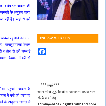
बन 900 क्विंटल चावल की
 मानकों के अनुरूप पाया
जा रही है। जहां से इसे
ी चावल पहुंचाने का काम
FOLLOW & LIKE US
 है। कमलुवागांजा स्थित
F
 न होने से पूरी सप्लाई
a
ावल रिकवरी में देरी हो
c
e
b
<<<
>>>
संपर्क
o
गोदाम पहुंची। चावल के
समाचारों से जुड़ी किसी भी जानकारी अथवा हमसे
o
वल में नमी की जांच के
संपर्क करने हेतु
ं के अनुसार चावल में
k
admin@breakinguttarakhand.com