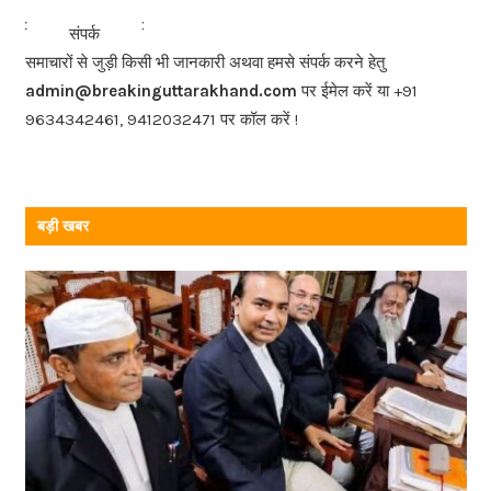
b
<<<
>>>
संपर्क
o
समाचारों से जुड़ी किसी भी जानकारी अथवा हमसे संपर्क करने हेतु
o
admin@breakinguttarakhand.com
पर ईमेल करें या +91
k
9634342461, 9412032471 पर कॉल करें !
बड़ी खबर