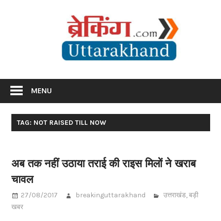
Skip
Br
to
content
Utta
Breaking News Uttarakhand
MENU
TAG: NOT RAISED TILL NOW
अब तक नहीं उठाया तराई की राइस मिलों ने खराब
चावल
27/08/2017
breakinguttarakhand
उत्तराखंड
,
बड़ी
खबर