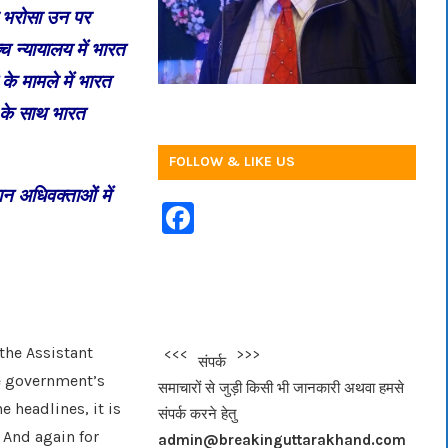
का भरोसा उन पर
च न्यायालय में भारत
के मामले में भारत
त के साथ भारत
FOLLOW & LIKE US
ान अधिवक्ताओं में
F
a
c
e
b
the Assistant
<<<
>>>
संपर्क
o
he government’s
समाचारों से जुड़ी किसी भी जानकारी अथवा हमसे
o
e headlines, it is
संपर्क करने हेतु
k
 And again for
admin@breakinguttarakhand.com