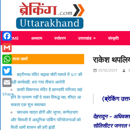
Skip
Breaking
to
content
Breaking News Uttarakhand
HOME
अध्यात्म
पर्यावरण
उत्तराखंड
संस्कृति
Facebook
Gmail
राकेश थपलि
ताजा खबरें
WhatsApp
01/12/2017
बद्रीनाथ मंदिर चढ़ावा चोरी मामले में SIT की
Twitter
बड़ी कार्यवाही, धरा गया तीसरा आरोपी
काशी विश्वनाथ मंदिर है ज्ञानवापि मस्जिद वहां
Email
Share
होने के प्रमाण नहीं दे सका विरूद्ध पक्ष, शीघ्र आ
(ब्रेकिंग उत्
सकता एक शुभ समाचार
चारधाम यात्रा होगी और सुगम, कर्णप्रयाग
देहरादून – अधिवक्
और सिमली में आधुनिक पार्किंग परियोजनाओं को
सोलिसीटर जनरल नोट ब
मिली धामी शासन की हरी झंडी