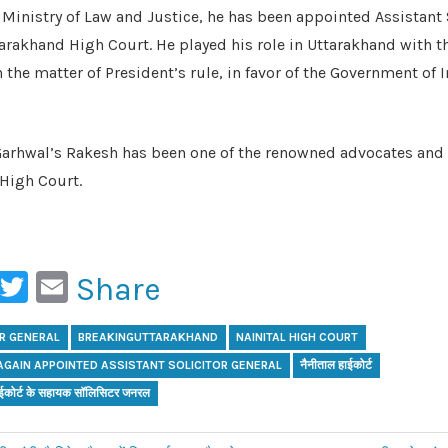
e Ministry of Law and Justice, he has been appointed Assistant 
ttarakhand High Court. He played his role in Uttarakhand with t
n the matter of President’s rule, in favor of the Government of I
 Garhwal’s Rakesh has been one of the renowned advocates and 
 High Court.
ook
ail
WhatsApp
Twitter
Email
Share
OR GENERAL
BREAKINGUTTARAKHAND
NAINITAL HIGH COURT
AGAIN APPOINTED ASSISTANT SOLICITOR GENERAL
नैनीताल हाईकोर्ट
ाईकोर्ट के सहायक सॉलिसिटर जनरल