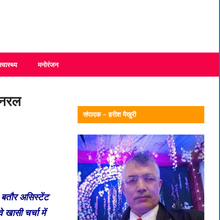
स्वास्थ्य
मनोरंजन
जनरल
संपादक – हरीश मैखुरी
बतौर असिस्टेंट
खासी चर्चा में