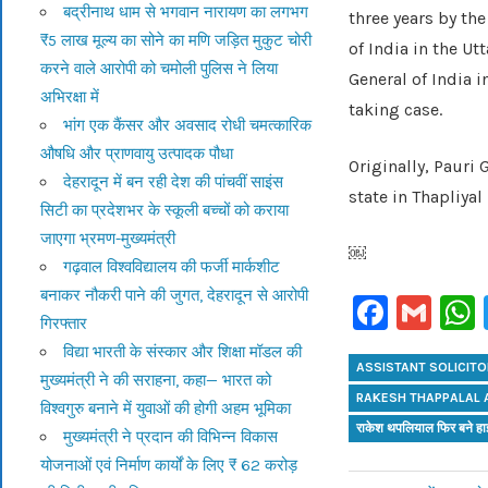
बद्रीनाथ धाम से भगवान नारायण का लगभग
three years by th
₹5 लाख मूल्य का सोने का मणि जड़ित मुकुट चोरी
of India in the U
करने वाले आरोपी को चमोली पुलिस ने लिया
General of India i
अभिरक्षा में
taking case.
भांग एक कैंसर और अवसाद रोधी चमत्कारिक
औषधि और प्राणवायु उत्पादक पौधा
Originally, Pauri
देहरादून में बन रही देश की पांचवीं साइंस
state in Thapliyal
सिटी का प्रदेशभर के स्कूली बच्चों को कराया
जाएगा भ्रमण-मुख्यमंत्री
￼
गढ़वाल विश्वविद्यालय की फर्जी मार्कशीट
बनाकर नौकरी पाने की जुगत, देहरादून से आरोपी
Faceb
Gm
गिरफ्तार
विद्या भारती के संस्कार और शिक्षा मॉडल की
ASSISTANT SOLICIT
मुख्यमंत्री ने की सराहना, कहा— भारत को
RAKESH THAPPALAL 
विश्वगुरु बनाने में युवाओं की होगी अहम भूमिका
राकेश थपलियाल फिर बने ह
मुख्यमंत्री ने प्रदान की विभिन्न विकास
योजनाओं एवं निर्माण कार्यों के लिए ₹ 62 करोड़