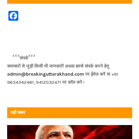
F
a
c
e
b
<<<
>>>
संपर्क
o
समाचारों से जुड़ी किसी भी जानकारी अथवा हमसे संपर्क करने हेतु
o
admin@breakinguttarakhand.com
पर ईमेल करें या +91
k
9634342461, 9412032471 पर कॉल करें !
बड़ी खबर