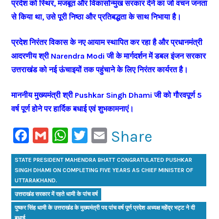
प्रदेश को स्थिर, मजबूत और विकासोन्मुख सरकार देने का जो वचन जनता
से किया था, उसे पूरी निष्ठा और प्रतिबद्धता के साथ निभाया है।
प्रदेश निरंतर विकास के नए आयाम स्थापित कर रहा है और प्रधानमंत्री
आदरणीय श्री Narendra Modi जी के मार्गदर्शन में डबल इंजन सरकार
उत्तराखंड को नई ऊंचाइयों तक पहुंचाने के लिए निरंतर कार्यरत है।
माननीय मुख्यमंत्री श्री Pushkar Singh Dhami जी को गौरवपूर्ण 5
वर्ष पूर्ण होने पर हार्दिक बधाई एवं शुभकामनाएं।
Facebook
Gmail
WhatsApp
Twitter
Email
Share
STATE PRESIDENT MAHENDRA BHATT CONGRATULATED PUSHKAR
SINGH DHAMI ON COMPLETING FIVE YEARS AS CHIEF MINISTER OF
UTTARAKHAND.
उत्तराखंड सरकार में रहते धामी के पांच वर्ष
पुष्कर सिंह धामी के उत्तराखंड के मुख्यमंत्री पद पांच वर्ष पूर्ण प्रदेश अध्यक्ष महेंद्र भट्ट ने दी
बधाई