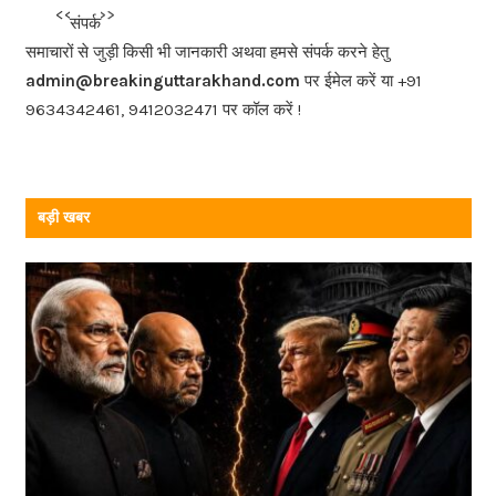
b
<<<
>>>
संपर्क
o
समाचारों से जुड़ी किसी भी जानकारी अथवा हमसे संपर्क करने हेतु
o
admin@breakinguttarakhand.com
पर ईमेल करें या +91
k
9634342461, 9412032471 पर कॉल करें !
बड़ी खबर