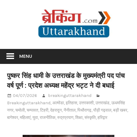
Skip
Br
to
content
Utta
Breaking News Uttarakhand
MENU
पुष्कर सिंह धामी के उत्तराखंड के मुख्यमंत्री पद पांच
वर्ष पूर्ण : प्रदेश अध्यक्ष महेंद्र भट्ट ने दी बधाई
04/07/2026
breakinguttarakhand
Breakinguttarakhand
,
अल्मोडा
,
इतिहास
,
उत्तरकाशी
,
उत्तराखंड
,
ऊधमसिंह
नगर
,
चमोली
,
चम्पावत
,
टिहरी
,
देहरादून
,
नैनीताल
,
पिथौरागढ़
,
पौड़ी गढ़वाल
,
बड़ी खबर
,
बागेश्वर
,
महिलाएं
,
युवा
,
राजनीतिक
,
रुद्रप्रयाग
,
शिक्षा
,
संस्कृति
,
हरिद्वार