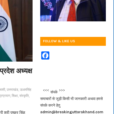
FOLLOW & LIKE US
F
a
 प्रदेश अध्यक्ष
c
e
b
काशी
,
उत्तराखंड
,
ऊधमसिंह
<<<
>>>
संपर्क
o
द्रप्रयाग
,
शिक्षा
,
संस्कृति
,
समाचारों से जुड़ी किसी भी जानकारी अथवा हमसे
o
संपर्क करने हेतु
k
admin@breakinguttarakhand.com
 श्री पुष्कर सिंह