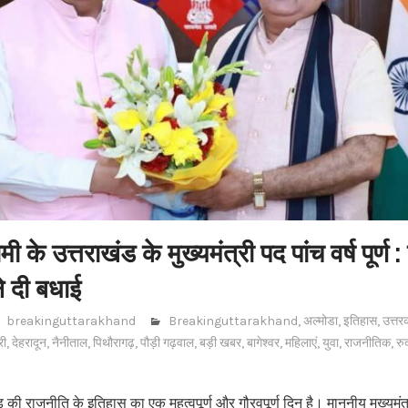
मी के उत्तराखंड के मुख्यमंत्री पद पांच वर्ष पूर्ण :
ने दी बधाई
breakinguttarakhand
Breakinguttarakhand
,
अल्मोडा
,
इतिहास
,
उत्तर
री
,
देहरादून
,
नैनीताल
,
पिथौरागढ़
,
पौड़ी गढ़वाल
,
बड़ी खबर
,
बागेश्वर
,
महिलाएं
,
युवा
,
राजनीतिक
,
रु
की राजनीति के इतिहास का एक महत्वपूर्ण और गौरवपूर्ण दिन है। माननीय मुख्यमंत्री