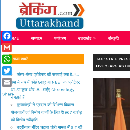
Skip
Breaking
to
content
Breaking News Uttarakhand
HOME
अध्यात्म
पर्यावरण
उत्तराखंड
संस्कृति
Facebook
Gmail
ताजा खबरें
TAG: STATE PRE
FIVE YEARS AS C
WhatsApp
जंतर-मंतर प्रोटेस्ट की सच्चाई क्या है…!!…
Twitter
क्या ये सच में कोई छात्र या NEET का प्रोटेस्ट
था…या कुछ और…!!….आईए Chronology
Email
Share
समझते हैं
मुख्यमंत्री ने प्रदान की विभिन्न विकास
योजनाओं एवं निर्माण कार्यों के लिए ₹1967 करोड़
की वित्तीय स्वीकृति
बद्रीनाथ मंदिर चढ़ावा चोरी मामले में SIT की