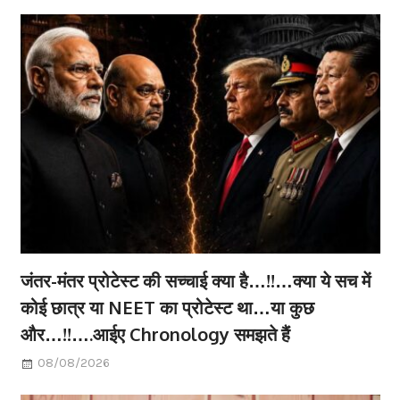
जंतर-मंतर प्रोटेस्ट की सच्चाई क्या है…!!…क्या ये सच में
कोई छात्र या NEET का प्रोटेस्ट था…या कुछ
और…!!….आईए Chronology समझते हैं
08/08/2026