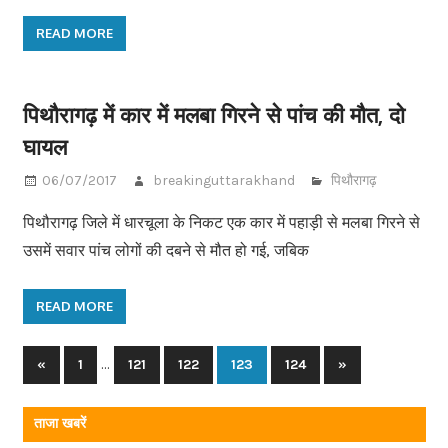
READ MORE
पिथौरागढ़ में कार में मलबा गिरने से पांच की मौत, दो
घायल
06/07/2017
breakinguttarakhand
पिथौरागढ़
पिथौरागढ़ जिले में धारचूला के निकट एक कार में पहाड़ी से मलबा गिरने से
उसमें सवार पांच लोगों की दबने से मौत हो गई, जबिक
READ MORE
…
«
Previous
1
121
122
123
124
Next
»
Posts
Posts
Posts
navigation
ताजा खबरें