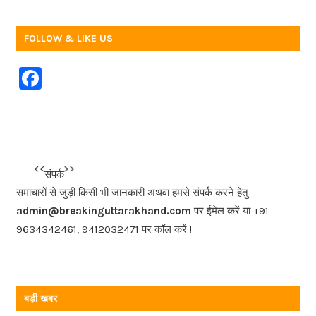
FOLLOW & LIKE US
F
a
c
e
b
<<<
>>>
संपर्क
o
समाचारों से जुड़ी किसी भी जानकारी अथवा हमसे संपर्क करने हेतु
o
admin@breakinguttarakhand.com
पर ईमेल करें या +91
k
9634342461, 9412032471 पर कॉल करें !
बड़ी खबर