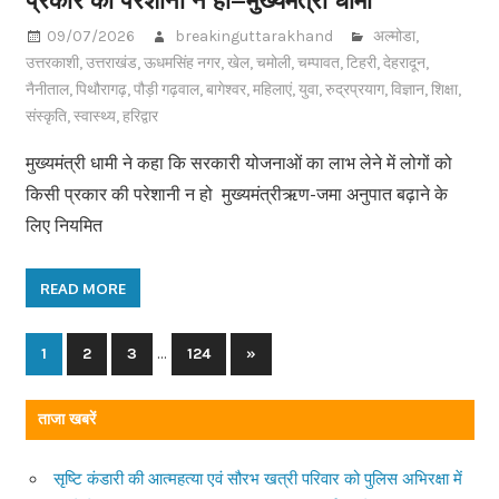
09/07/2026
breakinguttarakhand
अल्मोडा
,
उत्तरकाशी
,
उत्तराखंड
,
ऊधमसिंह नगर
,
खेल
,
चमोली
,
चम्पावत
,
टिहरी
,
देहरादून
,
नैनीताल
,
पिथौरागढ़
,
पौड़ी गढ़वाल
,
बागेश्वर
,
महिलाएं
,
युवा
,
रुद्रप्रयाग
,
विज्ञान
,
शिक्षा
,
संस्कृति
,
स्वास्थ्य
,
हरिद्वार
मुख्यमंत्री धामी ने कहा कि सरकारी योजनाओं का लाभ लेने में लोगों को
किसी प्रकार की परेशानी न हो मुख्यमंत्रीऋण-जमा अनुपात बढ़ाने के
लिए नियमित
READ MORE
…
1
2
3
124
Next
»
Posts
Posts
navigation
ताजा खबरें
सृष्टि कंडारी की आत्महत्या एवं सौरभ खत्री परिवार को पुलिस अभिरक्षा में