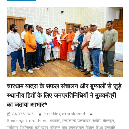
चारधाम यात्रा के सफल संचालन और बुग्यालों से जुड़े
स्थानीय हितों के लिए जनप्रतिनिधियों ने मुख्यमंत्री
का जताया आभार*
31/07/2026
breakinguttarakhand
Breakinguttarakhand
,
अध्यात्म
,
उत्तरकाशी
,
उत्तराखंड
,
चमोली
,
देहरादून
,
पर्यावरण
,
पिथौरागढ़
,
बड़ी खबर
,
महिलाएं
,
युवा
,
रुद्रप्रयाग
,
विज्ञान
,
शिक्षा
,
संस्कृति
,