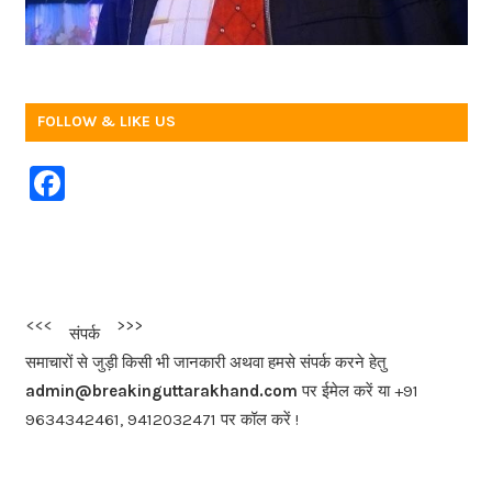
FOLLOW & LIKE US
F
a
c
e
b
<<<
>>>
संपर्क
o
समाचारों से जुड़ी किसी भी जानकारी अथवा हमसे संपर्क करने हेतु
o
admin@breakinguttarakhand.com
पर ईमेल करें या +91
k
9634342461, 9412032471 पर कॉल करें !