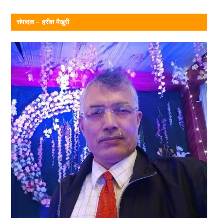
संपादक – हरीश मैखुरी