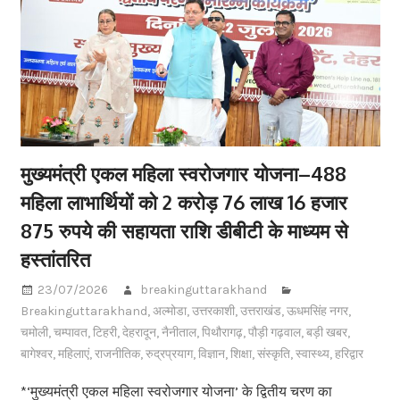
मुख्यमंत्री एकल महिला स्वरोजगार योजना–488
महिला लाभार्थियों को 2 करोड़ 76 लाख 16 हजार
875 रुपये की सहायता राशि डीबीटी के माध्यम से
हस्तांतरित
23/07/2026
breakinguttarakhand
Breakinguttarakhand
,
अल्मोडा
,
उत्तरकाशी
,
उत्तराखंड
,
ऊधमसिंह नगर
,
चमोली
,
चम्पावत
,
टिहरी
,
देहरादून
,
नैनीताल
,
पिथौरागढ़
,
पौड़ी गढ़वाल
,
बड़ी खबर
,
बागेश्वर
,
महिलाएं
,
राजनीतिक
,
रुद्रप्रयाग
,
विज्ञान
,
शिक्षा
,
संस्कृति
,
स्वास्थ्य
,
हरिद्वार
*‘मुख्यमंत्री एकल महिला स्वरोजगार योजना’ के द्वितीय चरण का