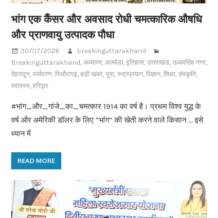
भांग एक कैंसर और अवसाद रोधी चमत्कारिक औषधि
और प्राणवायु उत्पादक पौधा
30/07/2026
breakinguttarakhand
Breakinguttarakhand
,
अध्यात्म
,
अल्मोडा
,
इतिहास
,
उत्तराखंड
,
ऊधमसिंह नगर
,
देहरादून
,
पर्यावरण
,
पिथौरागढ़
,
बड़ी खबर
,
युवा
,
रुद्रप्रयाग
,
विज्ञान
,
शिक्षा
,
संस्कृति
,
स्वास्थ्य
,
हरिद्वार
#भांग_और_गांजे_का_चमत्कार 1914 का वर्ष है। प्रथम विश्व युद्ध के
वर्ष और अमेरिकी डॉलर के लिए “भांग” की खेती करने वाले किसान … इसे
ध्यान में
READ MORE