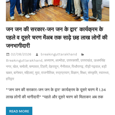
जन जन की सरकार-जन जन के द्वार’ कार्यक्रम के
पहले व दूसरे चरण मेंअब तक साढ़े छह लाख लोगों की
जनभागीदारी
02/08/2026
breakinguttarakhand
Breakinguttarakhand
,
अध्यात्म
,
अल्मोडा
,
उत्तरकाशी
,
उत्तराखंड
,
ऊधमसिंह
नगर
,
खेल
,
चमोली
,
चम्पावत
,
टिहरी
,
देहरादून
,
नैनीताल
,
पिथौरागढ़
,
पौड़ी गढ़वाल
,
बड़ी
खबर
,
बागेश्वर
,
महिलाएं
,
युवा
,
राजनीतिक
,
रुद्रप्रयाग
,
विज्ञान
,
शिक्षा
,
संस्कृति
,
स्वास्थ्य
,
हरिद्वार
*‘जन जन की सरकार-जन जन के द्वार’ कार्यक्रम के दूसरे चरण में 1.34
लाख लोगों की भागीदारी* *पहले और दूसरे चरण को मिलाकर अब तक
READ MORE