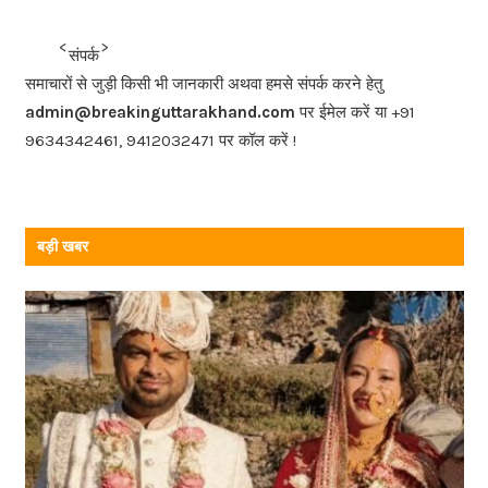
e
b
<<<
>>>
संपर्क
o
समाचारों से जुड़ी किसी भी जानकारी अथवा हमसे संपर्क करने हेतु
o
admin@breakinguttarakhand.com
पर ईमेल करें या +91
k
9634342461, 9412032471 पर कॉल करें !
बड़ी खबर