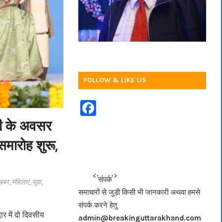
FOLLOW & LIKE US
F
a
ती के अवसर
c
समारोह शुरू,
e
b
<<<
>>>
संपर्क
खबर
,
महिलाएं
,
युवा
,
o
समाचारों से जुड़ी किसी भी जानकारी अथवा हमसे
o
संपर्क करने हेतु
k
 में दो‌ दिवसीय
admin@breakinguttarakhand.com