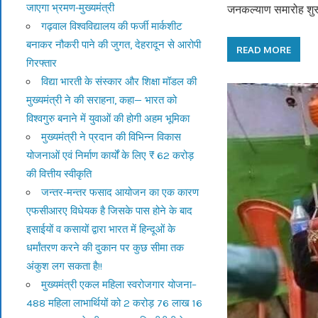
जाएगा भ्रमण-मुख्यमंत्री
जनकल्याण समारोह शुर
गढ़वाल विश्वविद्यालय की फर्जी मार्कशीट
बनाकर नौकरी पाने की जुगत, देहरादून से आरोपी
READ MORE
गिरफ्तार
विद्या भारती के संस्कार और शिक्षा मॉडल की
मुख्यमंत्री ने की सराहना, कहा— भारत को
विश्वगुरु बनाने में युवाओं की होगी अहम भूमिका
मुख्यमंत्री ने प्रदान की विभिन्न विकास
योजनाओं एवं निर्माण कार्यों के लिए ₹ 62 करोड़
की वित्तीय स्वीकृति
जन्तर-मन्तर फसाद आयोजन का एक कारण
एफसीआरए विधेयक है जिसके पास होने के बाद
इसाईयों व कसायों द्वारा भारत में हिन्दूओं के
धर्मांतरण करने की दुकान पर कुछ सीमा तक
अंकुश लग सकता है!!
मुख्यमंत्री एकल महिला स्वरोजगार योजना–
488 महिला लाभार्थियों को 2 करोड़ 76 लाख 16