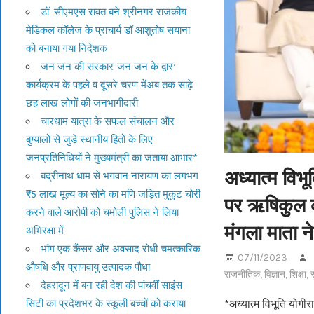
डॉ. सीएमएस रावत बने श्रीनगर राजकीय
मेडिकल कॉलेज के प्राचार्य डॉ आशुतोष सयाना
को बनाया गया निदेशक
जन जन की सरकार-जन जन के द्वार’
कार्यक्रम के पहले व दूसरे चरण मेंअब तक साढ़े
छह लाख लोगों की जनभागीदारी
चारधाम यात्रा के सफल संचालन और
बुग्यालों से जुड़े स्थानीय हितों के लिए
जनप्रतिनिधियों ने मुख्यमंत्री का जताया आभार*
अध्यात्म विभ
बद्रीनाथ धाम से भगवान नारायण का लगभग
₹5 लाख मूल्य का सोने का मणि जड़ित मुकुट चोरी
पर ऋषिकुल का
करने वाले आरोपी को चमोली पुलिस ने लिया
मंगला माता 
अभिरक्षा में
भांग एक कैंसर और अवसाद रोधी चमत्कारिक
07/11/2023
औषधि और प्राणवायु उत्पादक पौधा
राजनीतिक
,
विज्ञान
,
शिक्षा
,
स
देहरादून में बन रही देश की पांचवीं साइंस
सिटी का प्रदेशभर के स्कूली बच्चों को कराया
*अध्यात्म विभूति योगी