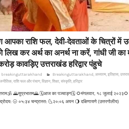
आपका राशि फल, देवी-देवताओं के चित्रों में उर
को लिख कर अर्थ का अनर्थ ना करें, गांधी जी का म
रोड़ कावड़िए उत्तराखंड हरिद्वार पंहुचे
breakinguttarakhand
Breakinguttarakhand
,
अध्यात्म
,
इतिहास
,
उत्तरा
ाजनीतिक
,
राशि फल और पंचाग
,
विज्ञान
,
शिक्षा
,
संस्कृति
,
हरिद्वार
ेतराम🕉 🌄सुप्रभातम🌄 🗓आज का पञ्चाङ्ग🗓 🌻मंगलवार, १८ जुलाई २०२३🌻 स
न्द्रोदय: 🌝 ०५:३४ चन्द्रास्त: 🌜२०:०६ अयन 🌖 दक्षिणायणे (उत्तरगोलीय)