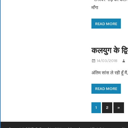
माँगा
READ MORE
कलयुग के द्वि
14/03/2018
अंतिम सांस ले रही हूँ 
READ MORE
1
2
Next
»
Posts
Post
navigation