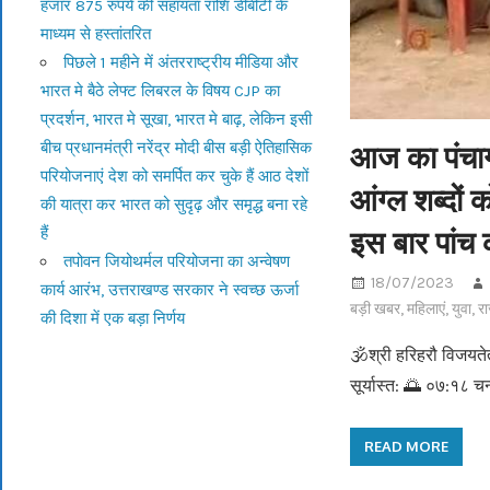
हजार 875 रुपये की सहायता राशि डीबीटी के
माध्यम से हस्तांतरित
पिछले 1 महीने में अंतरराष्ट्रीय मीडिया और
भारत मे बैठे लेफ्ट लिबरल के विषय CJP का
प्रदर्शन, भारत मे सूखा, भारत मे बाढ़, लेकिन इसी
आज का पंचाग 
बीच प्रधानमंत्री नरेंद्र मोदी बीस बड़ी ऐतिहासिक
परियोजनाएं देश को समर्पित कर चुके हैं आठ देशों
आंग्ल शब्दों 
की यात्रा कर भारत को सुदृढ़ और समृद्ध बना रहे
इस बार पांच क
हैं
तपोवन जियोथर्मल परियोजना का अन्वेषण
18/07/2023
कार्य आरंभ, उत्तराखण्ड सरकार ने स्वच्छ ऊर्जा
बड़ी खबर
,
महिलाएं
,
युवा
,
र
की दिशा में एक बड़ा निर्णय
🕉श्री हरिहरौ विजयत
सूर्यास्त: 🌅 ०७:१८ च
READ MORE