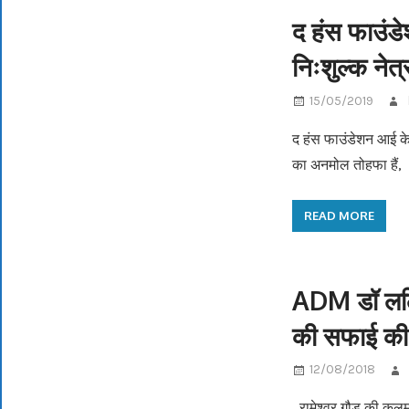
द हंस फाउंडे
निःशुल्क नेत
15/05/2019
द हंस फाउंडेशन आई केय
का अनमोल तोहफा हैं,
READ MORE
ADM डॉ ललित
की सफाई क
12/08/2018
रामेश्वर गौड़ की कलम