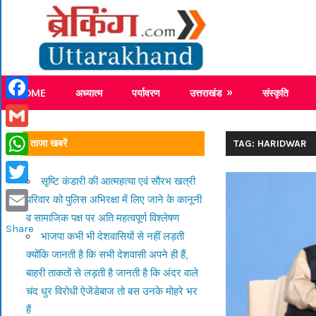
Skip
Breaking
to
content
Breaking News Uttarakhand
HOME
अध्यात्म
पर्यावरण
उत्तराखंड
संस्कृति
Facebook
Gmail
ताजा खबरें
TAG: HARIDWAR
WhatsApp
सृष्टि कंडारी की आत्महत्या एवं सौरभ खत्री
Twitter
परिवार को पुलिस अभिरक्षा में लिए जाने के कानूनी
व सामाजिक पक्ष पर अति महत्वपूर्ण विश्लेषण
Email
Share
भाजपा कभी भी देशवासियों से नहीं लड़ती
क्योंकि जानती है कि सभी देशवासी अपने ही हैं,
बाहरी ताकतों से लड़ती है जानती है कि अंदर वाले
चंद धुर विरोधी ऐजेंडेबाज तो बस उनके मोहरे भर
हैं