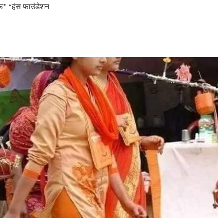
ू* *हंस फाउंडेशन