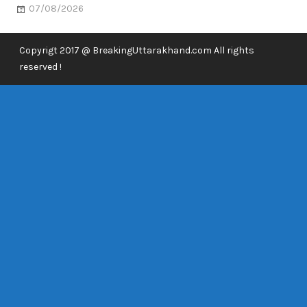
07/08/2026
Copyrigt 2017 @ BreakingUttarakhand.com All rights
reserved !