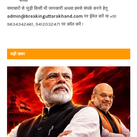
संपर्क
o
समाचारों से जुड़ी किसी भी जानकारी अथवा हमसे संपर्क करने हेतु
o
admin@breakinguttarakhand.com
पर ईमेल करें या +91
k
9634342461, 9412032471 पर कॉल करें !
बड़ी खबर