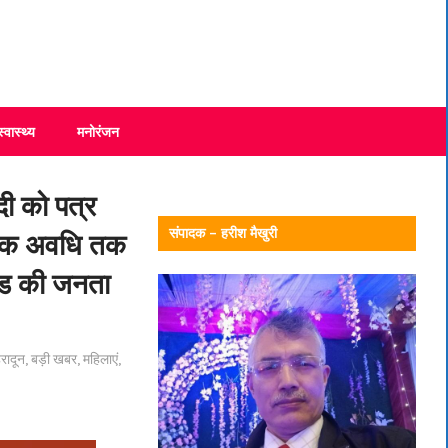
स्वास्थ्य
मनोरंजन
ोदी को पत्र
संपादक – हरीश मैखुरी
वाधिक अवधि तक
खण्ड की जनता
हरादून
,
बड़ी खबर
,
महिलाएं
,