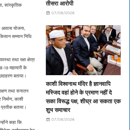
तीसरा आरोपी
षा, सांस्कृतिक
07/08/2026
ंत्री आवास योजना,
 किसान सम्मान निधि
स्था तथा रक्षा क्षेत्र
विड-19 महामारी के
का उदाहरण बताया।
काशी विश्वनाथ मंदिर है ज्ञानवापि
े संरक्षण तथा सनातन
मस्जिद वहां होने के प्रमाण नहीं दे
र निर्माण, काशी
सका विरूद्ध पक्ष, शीघ्र आ सकता एक
का प्रतीक बताया।
शुभ समाचार
07/08/2026
न्होंने कहा कि