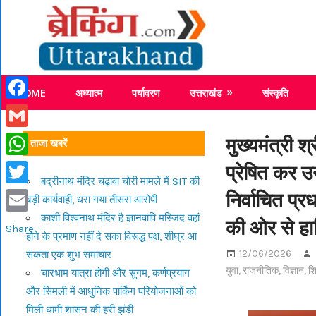
Skip
Breaking
to
content
Breaking News Uttarakhand
HOME
अध्यात्म
पर्यावरण
उत्तराखंड
संस्कृति
Facebook
Gmail
मुख्यमंत्री श्
ताजा खबरें
प्रेषित कर उ
WhatsApp
बद्रीनाथ मंदिर चढ़ावा चोरी मामले में SIT की
निर्वाचित प्र
Twitter
बड़ी कार्यवाही, धरा गया तीसरा आरोपी
काशी विश्वनाथ मंदिर है ज्ञानवापि मस्जिद वहां
की ओर से हार
Email
Share
होने के प्रमाण नहीं दे सका विरूद्ध पक्ष, शीघ्र आ
12/06/2026
सकता एक शुभ समाचार
युवा
,
राजनीतिक
,
विज्ञान
,
शि
चारधाम यात्रा होगी और सुगम, कर्णप्रयाग
और सिमली में आधुनिक पार्किंग परियोजनाओं को
मिली धामी शासन की हरी झंडी