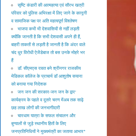
सृष्टि कंडारी की आत्महत्या एवं सौरभ खत्री
परिवार को पुलिस अभिरक्षा में लिए जाने के कानूनी
व सामाजिक पक्ष पर अति महत्वपूर्ण विश्लेषण
भाजपा कभी भी देशवासियों से नहीं लड़ती
क्योंकि जानती है कि सभी देशवासी अपने ही हैं,
बाहरी ताकतों से लड़ती है जानती है कि अंदर वाले
चंद धुर विरोधी ऐजेंडेबाज तो बस उनके मोहरे भर
हैं
डॉ. सीएमएस रावत बने श्रीनगर राजकीय
मेडिकल कॉलेज के प्राचार्य डॉ आशुतोष सयाना
को बनाया गया निदेशक
जन जन की सरकार-जन जन के द्वार’
कार्यक्रम के पहले व दूसरे चरण मेंअब तक साढ़े
छह लाख लोगों की जनभागीदारी
चारधाम यात्रा के सफल संचालन और
बुग्यालों से जुड़े स्थानीय हितों के लिए
जनप्रतिनिधियों ने मुख्यमंत्री का जताया आभार*