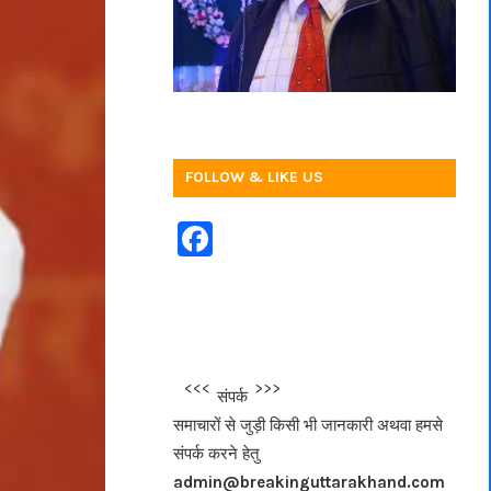
FOLLOW & LIKE US
F
a
c
e
b
<<<
>>>
संपर्क
o
समाचारों से जुड़ी किसी भी जानकारी अथवा हमसे
o
संपर्क करने हेतु
k
admin@breakinguttarakhand.com