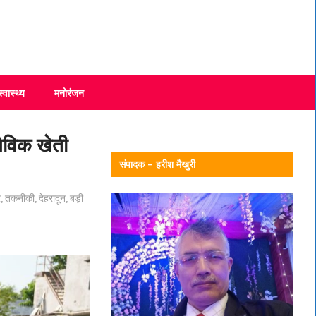
स्वास्थ्य
मनोरंजन
जैविक खेती
संपादक – हरीश मैखुरी
र
,
तकनीकी
,
देहरादून
,
बड़ी