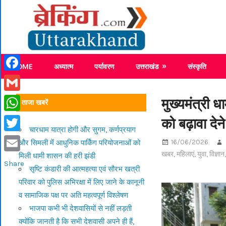
Skip
Breaking
to
content
Breaking News Uttarakhand
HOME
अध्यात्म
पर्यावरण
उत्तराखंड
संस्कृति
Facebook
Gmail
मुख्यमंत्री 
ताजा खबरें
को बढ़ावा देन
WhatsApp
चारधाम यात्रा होगी और सुगम, कर्णप्रयाग
Twitter
16/06/2026
और सिमली में आधुनिक पार्किंग परियोजनाओं को
खबर
,
महिलाएं
,
युवा
,
विज्ञान
मिली धामी शासन की हरी झंडी
Email
Share
सृष्टि कंडारी की आत्महत्या एवं सौरभ खत्री
परिवार को पुलिस अभिरक्षा में लिए जाने के कानूनी
व सामाजिक पक्ष पर अति महत्वपूर्ण विश्लेषण
भाजपा कभी भी देशवासियों से नहीं लड़ती
क्योंकि जानती है कि सभी देशवासी अपने ही हैं,