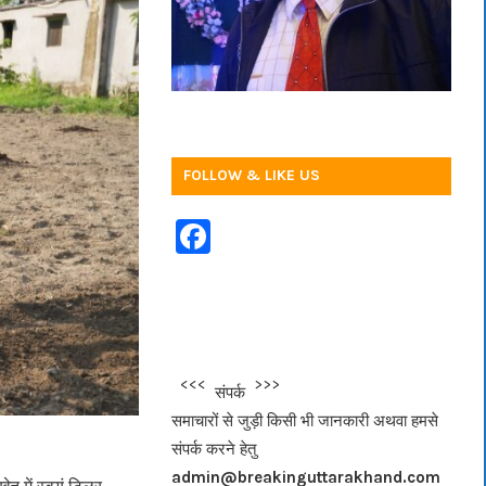
FOLLOW & LIKE US
F
a
c
e
b
<<<
>>>
संपर्क
o
समाचारों से जुड़ी किसी भी जानकारी अथवा हमसे
o
संपर्क करने हेतु
k
admin@breakinguttarakhand.com