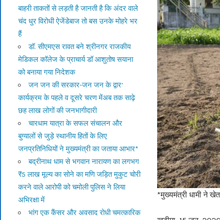
बाहरी ताकतों से लड़ती है जानती है कि अंदर वाले
चंद धुर विरोधी ऐजेंडेबाज तो बस उनके मोहरे भर
हैं
डॉ. सीएमएस रावत बने श्रीनगर राजकीय
मेडिकल कॉलेज के प्राचार्य डॉ आशुतोष सयाना
को बनाया गया निदेशक
जन जन की सरकार-जन जन के द्वार’
कार्यक्रम के पहले व दूसरे चरण मेंअब तक साढ़े
छह लाख लोगों की जनभागीदारी
चारधाम यात्रा के सफल संचालन और
बुग्यालों से जुड़े स्थानीय हितों के लिए
जनप्रतिनिधियों ने मुख्यमंत्री का जताया आभार*
बद्रीनाथ धाम से भगवान नारायण का लगभग
₹5 लाख मूल्य का सोने का मणि जड़ित मुकुट चोरी
करने वाले आरोपी को चमोली पुलिस ने लिया
*मुख्यमंत्री धामी ने ख
अभिरक्षा में
भांग एक कैंसर और अवसाद रोधी चमत्कारिक