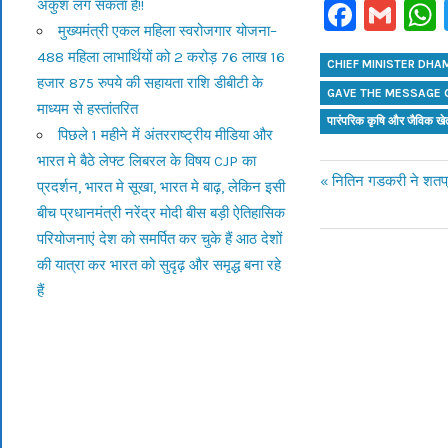
Faceb
Gm
अंकुश लग सकता है!!
मुख्यमंत्री एकल महिला स्वरोजगार योजना–
488 महिला लाभार्थियों को 2 करोड़ 76 लाख 16
CHIEF MINISTER DHAM
हजार 875 रुपये की सहायता राशि डीबीटी के
GAVE THE MESSAGE O
माध्यम से हस्तांतरित
पारंपरिक कृषि और जैविक खेती
पिछले 1 महीने में अंतरराष्ट्रीय मीडिया और
भारत मे बैठे लेफ्ट लिबरल के विषय CJP का
Previous
नितिन गडकरी ने शतप्रत
प्रदर्शन, भारत मे सूखा, भारत मे बाढ़, लेकिन इसी
Post
Post:
बीच प्रधानमंत्री नरेंद्र मोदी बीस बड़ी ऐतिहासिक
परियोजनाएं देश को समर्पित कर चुके हैं आठ देशों
navigation
की यात्रा कर भारत को सुदृढ़ और समृद्ध बना रहे
हैं