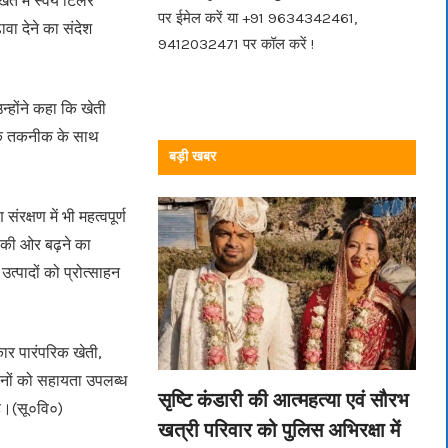
त में स्वयं टिलर
पर ईमेल करें या +91 9634342461,
वा देने का संदेश
9412032471 पर कॉल करें !
न्होंने कहा कि खेती
निक तकनीक के साथ
बड़ी खबर
रक्षण में भी महत्वपूर्ण
ी की ओर बढ़ने का
्पादों को प्रोत्साहन
कार पारंपरिक खेती,
सानों को सहायता उपलब्ध
सृष्टि कंडारी की आत्महत्या एवं सौरभ
है।(सू०वि०)
खत्री परिवार को पुलिस अभिरक्षा में