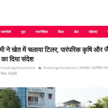
 Uttarakhand
तकनीकी
युवा
राजनीतिक
शिक्षा
खेल
महिलाएं
धामी ने खेत में चलाया टिलर, पारंपरिक कृषि और 
े का दिया संदेश
breakinguttarakhand
Breakinguttarakhand
,
उत्तराखंड
,
ऊधमसिंह नग
,
शिक्षा
,
संस्कृति