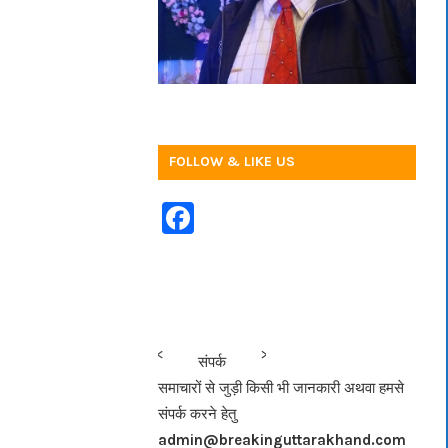
FOLLOW & LIKE US
F
a
c
e
b
<<<
>>>
संपर्क
o
समाचारों से जुड़ी किसी भी जानकारी अथवा हमसे
o
संपर्क करने हेतु
k
admin@breakinguttarakhand.com