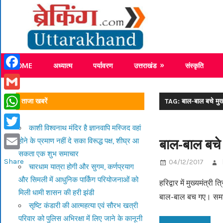
Skip
Breaking
to
content
Breaking News Uttarakhand
HOME
अध्यात्म
पर्यावरण
उत्तराखंड
संस्कृति
Facebook
Gmail
ताजा खबरें
TAG: बाल-बाल बचे मुख्यमं
WhatsApp
काशी विश्वनाथ मंदिर है ज्ञानवापि मस्जिद वहां
Twitter
बाल-बाल बचे मु
होने के प्रमाण नहीं दे सका विरूद्ध पक्ष, शीघ्र आ
सकता एक शुभ समाचार
Email
Share
04/12/2017
चारधाम यात्रा होगी और सुगम, कर्णप्रयाग
और सिमली में आधुनिक पार्किंग परियोजनाओं को
हरिद्वार में मुख्यमंत्र
मिली धामी शासन की हरी झंडी
बाल-बाल बच गए। सम
सृष्टि कंडारी की आत्महत्या एवं सौरभ खत्री
परिवार को पुलिस अभिरक्षा में लिए जाने के कानूनी