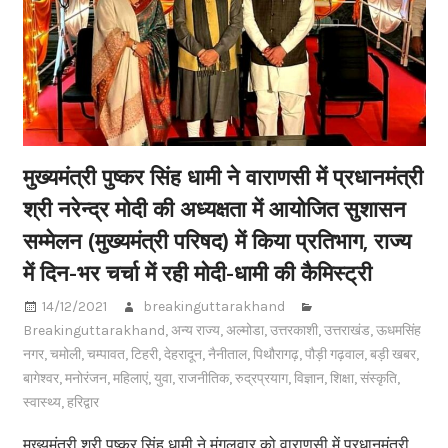
मुख्यमंत्री पुष्कर सिंह धामी ने वाराणसी में प्रधानमंत्री
श्री नरेन्द्र मोदी की अध्यक्षता में आयोजित सुशासन
सम्मेलन (मुख्यमंत्री परिषद) में किया प्रतिभाग, राज्य
में दिन-भर चर्चा में रही मोदी-धामी की कैमिस्ट्री
14/12/2021
breakinguttarakhand
Breakinguttarakhand
,
अन्य राज्य
,
अल्मोडा
,
उत्तरकाशी
,
उत्तराखंड
,
ऊधमसिंह
नगर
,
चमोली
,
चम्पावत
,
टिहरी
,
देहरादून
,
नैनीताल
,
पिथौरागढ़
,
पौड़ी गढ़वाल
,
बड़ी खबर
,
बागेश्वर
,
मनोरंजन
,
महिलाएं
,
युवा
,
राजनीतिक
,
रुद्रप्रयाग
,
विज्ञान
,
शिक्षा
,
संस्कृति
,
स्वास्थ्य
,
हरिद्वार
मुख्यमंत्री श्री पुष्कर सिंह धामी ने मंगलवार को वाराणसी में प्रधानमंत्री