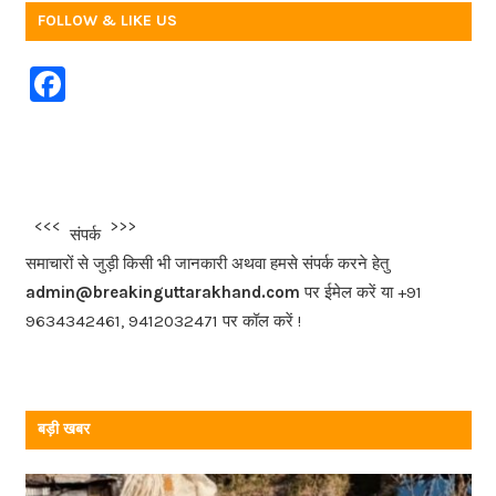
FOLLOW & LIKE US
F
a
c
e
b
<<<
>>>
संपर्क
o
समाचारों से जुड़ी किसी भी जानकारी अथवा हमसे संपर्क करने हेतु
o
admin@breakinguttarakhand.com
पर ईमेल करें या +91
k
9634342461, 9412032471 पर कॉल करें !
बड़ी खबर