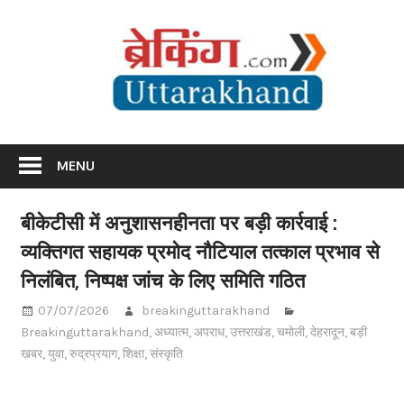
Skip
Br
to
content
Utta
Breaking News Uttarakhand
MENU
बीकेटीसी में अनुशासनहीनता पर बड़ी कार्रवाई :
व्यक्तिगत सहायक प्रमोद नौटियाल तत्काल प्रभाव से
निलंबित, निष्पक्ष जांच के लिए समिति गठित
07/07/2026
breakinguttarakhand
Breakinguttarakhand
,
अध्यात्म
,
अपराध
,
उत्तराखंड
,
चमोली
,
देहरादून
,
बड़ी
खबर
,
युवा
,
रुद्रप्रयाग
,
शिक्षा
,
संस्कृति