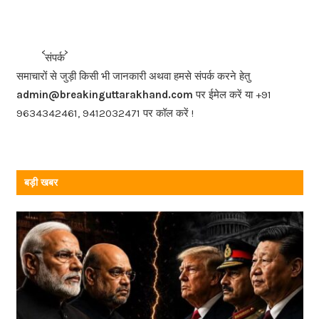
c
e
b
<<<
>>>
संपर्क
o
समाचारों से जुड़ी किसी भी जानकारी अथवा हमसे संपर्क करने हेतु
o
admin@breakinguttarakhand.com
पर ईमेल करें या +91
k
9634342461, 9412032471 पर कॉल करें !
बड़ी खबर