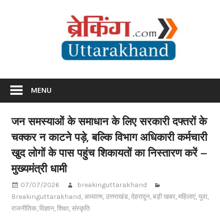
Skip
Br
to
content
Utta
Breaking News Uttarakhand
MENU
जन समस्याओं के समाधान के लिए सरकारी दफ्तरों के
चक्कर न काटने पड़े, बल्कि विभाग अधिकारी कर्मचारी
खुद लोगों के पास पहुंच शिकायतों का निस्तारण करें –
मुख्यमंत्री धामी
07/07/2026
breakinguttarakhand
Breakinguttarakhand
,
अध्यात्म
,
उत्तराखंड
,
देहरादून
,
बड़ी खबर
,
महिलाएं
,
युवा
,
राजनीतिक
,
विज्ञान
,
शिक्षा
,
संस्कृति