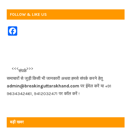
FOLLOW & LIKE US
F
a
c
e
b
<<<
>>>
संपर्क
o
समाचारों से जुड़ी किसी भी जानकारी अथवा हमसे संपर्क करने हेतु
o
admin@breakinguttarakhand.com
पर ईमेल करें या +91
k
9634342461, 9412032471 पर कॉल करें !
बड़ी खबर