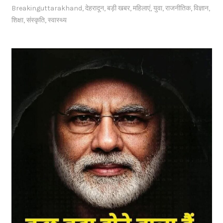
Breakinguttarakhand
,
देहरादून
,
बड़ी खबर
,
महिलाएं
,
युवा
,
राजनीतिक
,
विज्ञान
,
शिक्षा
,
संस्कृति
,
स्वास्थ्य