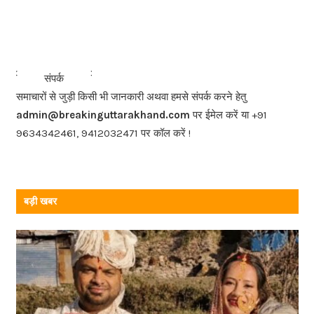
a
c
e
b
<<<
>>>
संपर्क
o
समाचारों से जुड़ी किसी भी जानकारी अथवा हमसे संपर्क करने हेतु
o
admin@breakinguttarakhand.com
पर ईमेल करें या +91
k
9634342461, 9412032471 पर कॉल करें !
बड़ी खबर