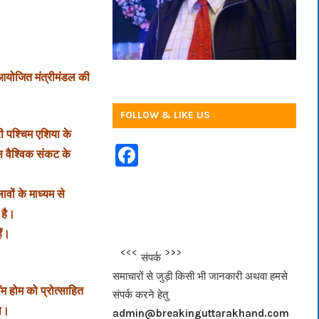
ें आयोजित मंत्रीमंडल की
FOLLOW & LIKE US
री पश्चिम एशिया के
F
इस वैश्विक संकट के
a
ावों के माध्यम से
c
 है।
e
ैं।
b
<<<
>>>
संपर्क
o
समाचारों से जुड़ी किसी भी जानकारी अथवा हमसे
o
रॉम होम को प्रोत्साहित
संपर्क करने हेतु
k
गा।
admin@breakinguttarakhand.com