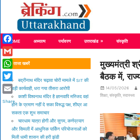
Skip
Breaking
to
content
Breaking News Uttarakhand
HOME
अध्यात्म
पर्यावरण
उत्तराखंड
संस्कृति
Facebook
Gmail
मुख्यमंत्री श
ताजा खबरें
बैठक में, राज
WhatsApp
बद्रीनाथ मंदिर चढ़ावा चोरी मामले में SIT की
Twitter
14/05/2026
बड़ी कार्यवाही, धरा गया तीसरा आरोपी
शिक्षा
,
संस्कृति
,
स्वास्थ्य
काशी विश्वनाथ मंदिर है ज्ञानवापि मस्जिद वहां
Email
Share
होने के प्रमाण नहीं दे सका विरूद्ध पक्ष, शीघ्र आ
सकता एक शुभ समाचार
चारधाम यात्रा होगी और सुगम, कर्णप्रयाग
और सिमली में आधुनिक पार्किंग परियोजनाओं को
मिली धामी शासन की हरी झंडी