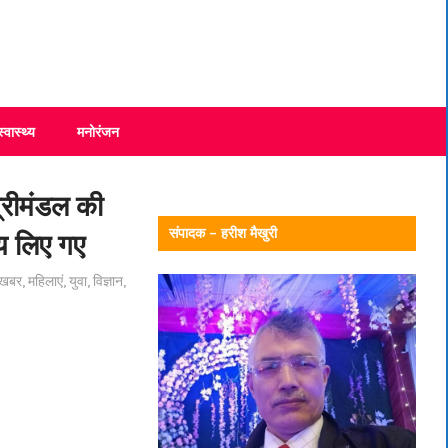
स्वास्थ्य
मनोरंजन
त्रीमंडल की
संपादक – हरीश मैखुरी
णय लिए गए
 खबर
,
महिलाएं
,
युवा
,
विज्ञान
,