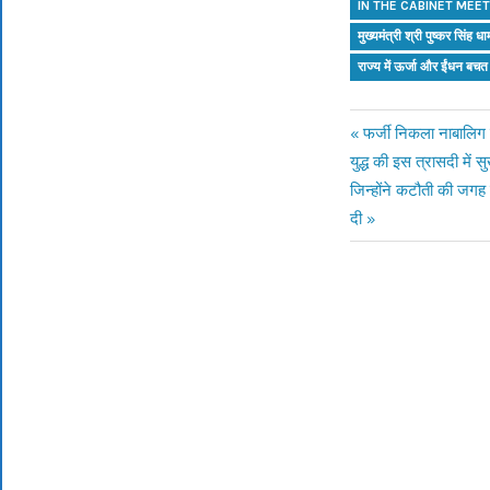
IN THE CABINET MEE
मुख्यमंत्री श्री पुष्कर सिंह 
राज्य में ऊर्जा और ईंधन बचत 
Previous
फर्जी निकला नाबालिग ग
Post
Next
युद्ध की इस त्रासदी में 
Post:
Post:
जिन्होंने कटौती की जगह
navigation
दी