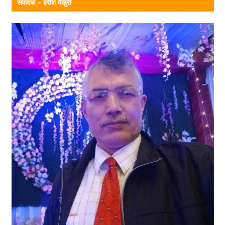
संपादक – हरीश मैखुरी