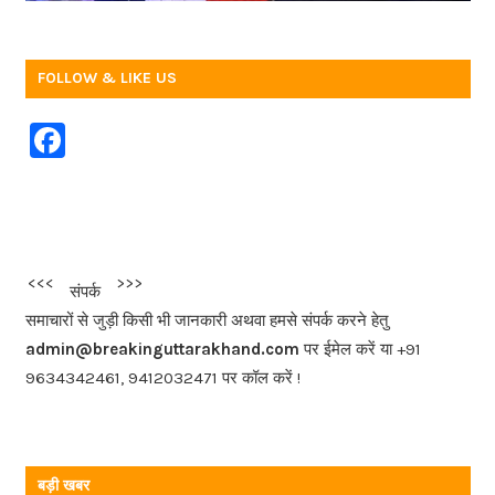
FOLLOW & LIKE US
F
a
c
e
b
<<<
>>>
संपर्क
o
समाचारों से जुड़ी किसी भी जानकारी अथवा हमसे संपर्क करने हेतु
o
admin@breakinguttarakhand.com
पर ईमेल करें या +91
k
9634342461, 9412032471 पर कॉल करें !
बड़ी खबर