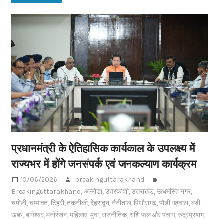
प्रधानमंत्री के ऐतिहासिक कार्यकाल के उपलक्ष्य में
राज्यभर में होंगे जनसंपर्क एवं जनकल्याण कार्यक्रम
10/06/2026
breakinguttarakhand
Breakinguttarakhand
,
अल्मोडा
,
उत्तरकाशी
,
उत्तराखंड
,
ऊधमसिंह नगर
,
चमोली
,
चम्पावत
,
टिहरी
,
तकनीकी
,
देहरादून
,
नैनीताल
,
पिथौरागढ़
,
पौड़ी गढ़वाल
,
बड़ी
खबर
,
बागेश्वर
,
मनोरंजन
,
महिलाएं
,
युवा
,
राजनीतिक
,
राशि फल और पंचाग
,
रुद्रप्रयाग
,