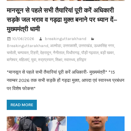
मानसून से पहले सभी तैयारियां पूरी करें अधिकारी
सड़के जल भराव व गड्ढा मुक्त बनाने पर ध्यान दें–
मुख्यमंत्री धामी
10/06/2026
breakinguttarakhand
Breakinguttarakhand
,
अल्मोडा
,
उत्तरकाशी
,
उत्तराखंड
,
ऊधमसिंह नगर
,
चमोली
,
चम्पावत
,
टिहरी
,
देहरादून
,
नैनीताल
,
पिथौरागढ़
,
पौड़ी गढ़वाल
,
बड़ी खबर
,
बागेश्वर
,
महिलाएं
,
युवा
,
रुद्रप्रयाग
,
शिक्षा
,
स्वास्थ्य
,
हरिद्वार
*मानसून से पहले सभी तैयारियां पूरी करें अधिकारी- मुख्यमंत्री* *15
नवम्बर 2026 तक सभी सड़कें हों गड्ढा मुक्त, आपदा एवं स्वास्थ्य प्रबंधन
पर विशेष फोकस*
READ MORE