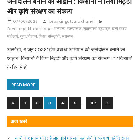
जनांदोलन बनाने का आह्वान : किसानों ने लिया मिट्टी
और कृषि संरक्षण का संकल्प
07/06/2026
breakinguttarakhand
Breakinguttarakhand
,
अल्मोडा
,
उत्तराखंड
,
तकनीकी
,
देहरादून
,
बड़ी खबर
,
महिलाएं
,
युवा
,
विज्ञान
,
शिक्षा
,
संस्कृति
,
स्वास्थ्य
अल्मोड़ा, 6 जून 2026*खेत बचाओ अभियान को जनांदोलन बनाने का
आह्वान, किसानों ने लिया मिट्टी और कृषि संरक्षण का संकल्प।* *किसानों
के हित में हो
READ MORE
…
«
Previous
1
2
3
4
5
118
Next
»
Posts
Posts
Posts
navigation
ताजा खबरें
काशी विश्वनाथ मंदिर है ज्ञानवापि मस्जिद वहां होने के प्रमाण नहीं दे सका