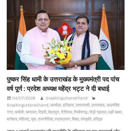
पुष्कर सिंह धामी के उत्तराखंड के मुख्यमंत्री पद पांच
वर्ष पूर्ण : प्रदेश अध्यक्ष महेंद्र भट्ट ने दी बधाई
04/07/2026
breakinguttarakhand
Breakinguttarakhand
,
अल्मोडा
,
इतिहास
,
उत्तरकाशी
,
उत्तराखंड
,
ऊधमसिंह
नगर
,
चमोली
,
चम्पावत
,
टिहरी
,
देहरादून
,
नैनीताल
,
पिथौरागढ़
,
पौड़ी गढ़वाल
,
बड़ी खबर
,
बागेश्वर
,
महिलाएं
,
युवा
,
राजनीतिक
,
रुद्रप्रयाग
,
शिक्षा
,
संस्कृति
,
हरिद्वार