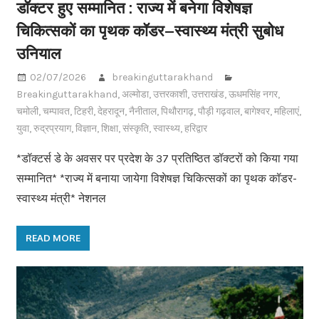
डॉक्टर हुए सम्मानित : राज्य में बनेगा विशेषज्ञ
चिकित्सकों का पृथक कॉडर–स्वास्थ्य मंत्री सुबोध
उनियाल
02/07/2026
breakinguttarakhand
Breakinguttarakhand
,
अल्मोडा
,
उत्तरकाशी
,
उत्तराखंड
,
ऊधमसिंह नगर
,
चमोली
,
चम्पावत
,
टिहरी
,
देहरादून
,
नैनीताल
,
पिथौरागढ़
,
पौड़ी गढ़वाल
,
बागेश्वर
,
महिलाएं
,
युवा
,
रुद्रप्रयाग
,
विज्ञान
,
शिक्षा
,
संस्कृति
,
स्वास्थ्य
,
हरिद्वार
*डॉक्टर्स डे के अवसर पर प्रदेश के 37 प्रतिष्ठित डॉक्टरों को किया गया
सम्मानित* *राज्य में बनाया जायेगा विशेषज्ञ चिकित्सकों का पृथक कॉडर-
स्वास्थ्य मंत्री* नेशनल
READ MORE