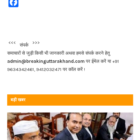
F
a
c
e
b
<<<
>>>
संपर्क
o
समाचारों से जुड़ी किसी भी जानकारी अथवा हमसे संपर्क करने हेतु
o
admin@breakinguttarakhand.com
पर ईमेल करें या +91
k
9634342461, 9412032471 पर कॉल करें !
बड़ी खबर