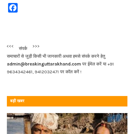
F
a
c
e
b
<<<
>>>
संपर्क
o
समाचारों से जुड़ी किसी भी जानकारी अथवा हमसे संपर्क करने हेतु
o
admin@breakinguttarakhand.com
पर ईमेल करें या +91
k
9634342461, 9412032471 पर कॉल करें !
बड़ी खबर