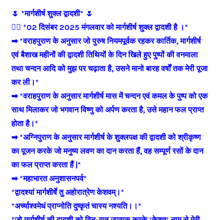
🌷 *मार्गशीर्ष शुक्ल द्वादशी* 🌷
👉🏻 *02 दिसंबर 2025 मंगलवार को मार्गशीर्ष शुक्ल द्वादशी है ।*
➡ *वराहपुराण के अनुसार जो पुरुष नियमपूर्वक रहकर कार्तिक, मार्गशीर्ष
एवं बैशाख महीनों की द्वादशी तिथियों के दिन खिले हुए पुष्पों की वनमाला
तथा चन्दन आदि को मुझ पर चढ़ाता है, उसने मानो बारह वर्षों तक मेरी पूजा
कर ली।*
➡ *वराहपुराण के अनुसार मार्गशीर्ष मास में चन्दन एवं कमल के पुष्प को एक
साथ मिलाकर जो भगवान विष्णु को अर्पण करता है, उसे महान फल प्राप्त
होता है।*
➡ *अग्निपुराण के अनुसार मार्गशीर्ष के शुक्लपक्ष की द्वादशी को श्रीकृष्ण
का पूजन करके जो मनुष्य लवण का दान करता हैं, वह सम्पूर्ण रसों के दान
का फल प्राप्त करता हैं |*
➡ *महाभारत अनुशासनपर्व*
*द्वादश्यां मार्गशीर्षे तु अहोरात्रेण केशवम्।*
*अर्च्याश्वमेधं प्राप्नोति दुष्कृतं चास्य नश्यति।।*
*जो मार्गशीर्ष की द्वादशी को दिन-रात उपवास करके ‘केशव’ नाम से मेरी