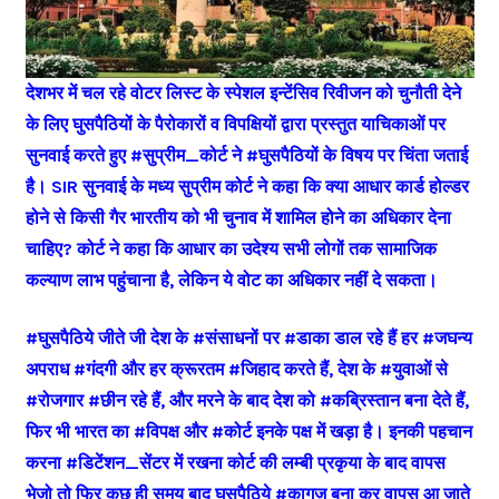
देशभर में चल रहे वोटर लिस्ट के स्पेशल इन्टेंसिव रिवीजन को चुनौती देने
के लिए घुसपैठियों के पैरोकारों व विपक्षियों द्वारा प्रस्तुत याचिकाओं पर
सुनवाई करते हुए #सुप्रीम_कोर्ट ने #घुसपैठियों के विषय पर चिंता जताई
है। SIR सुनवाई के मध्य सुप्रीम कोर्ट ने कहा कि क्या आधार कार्ड होल्डर
होने से किसी गैर भारतीय को भी चुनाव में शामिल होने का अधिकार देना
चाहिए? कोर्ट ने कहा कि आधार का उदेश्य सभी लोगों तक सामाजिक
कल्याण लाभ पहुंचाना है, लेकिन ये वोट का अधिकार नहीं दे सकता।
#घुसपैठिये जीते जी देश के #संसाधनों पर #डाका डाल रहे हैं हर #जघन्य
अपराध #गंदगी और हर क्रूरतम #जिहाद करते हैं, देश के #युवाओं से
#रोजगार #छीन रहे हैं, और मरने के बाद देश को #कब्रिस्तान बना देते हैं,
फिर भी भारत का #विपक्ष और #कोर्ट इनके पक्ष में खड़ा है। इनकी पहचान
करना #डिटेंशन_सेंटर में रखना कोर्ट की लम्बी प्रकृया के बाद वापस
भेजो तो फिर कुछ ही समय बाद घुसपैठिये #कागज बना कर वापस आ जाते