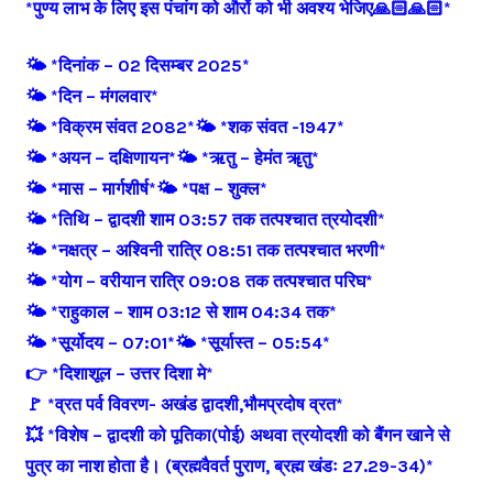
*पुण्य लाभ के लिए इस पंचांग को औरों को भी अवश्य भेजिए🙏🏻🙏🏻*
🌤️ *दिनांक – 02 दिसम्बर 2025*
🌤️ *दिन – मंगलवार*
🌤️ *विक्रम संवत 2082*
🌤️ *शक संवत -1947*
🌤️ *अयन – दक्षिणायन*
🌤️ *ऋतु – हेमंत ॠतु*
🌤️ *मास – मार्गशीर्ष*
🌤️ *पक्ष – शुक्ल*
🌤️ *तिथि – द्वादशी शाम 03:57 तक तत्पश्चात त्रयोदशी*
🌤️ *नक्षत्र – अश्विनी रात्रि 08:51 तक तत्पश्चात भरणी*
🌤️ *योग – वरीयान रात्रि 09:08 तक तत्पश्चात परिघ*
🌤️ *राहुकाल – शाम 03:12 से शाम 04:34 तक*
🌤️ *सूर्योदय – 07:01*
🌤️ *सूर्यास्त – 05:54*
👉 *दिशाशूल – उत्तर दिशा मे*
🚩 *व्रत पर्व विवरण- अखंड द्वादशी,भौमप्रदोष व्रत*
💥 *विशेष – द्वादशी को पूतिका(पोई) अथवा त्रयोदशी को बैंगन खाने से
पुत्र का नाश होता है। (ब्रह्मवैवर्त पुराण, ब्रह्म खंडः 27.29-34)*