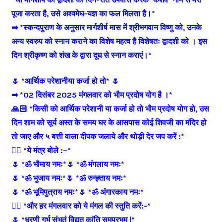
पूजा करता है, उसे अश्‍वमेघ-यज्ञ का फल मिलता है।*
➡ *स्कन्दपुराण के अनुसार मार्गशीर्ष मास में श्रीभगवान विष्णु को, उनके
अन्य स्वरुप को स्नान कराने का विशेष महत्व है विशेषतः द्वादशी को । इस
दिन श्रीकृष्ण को शंख के द्वारा दूध से स्नान कराएं।*
🌷 *आर्थिक परेशानीया कर्जा हो तो* 🌷
➡ *02 दिसंबर 2025 मंगलवार को भौम प्रदोष योग है ।*
🙏🏻 *किसी को आर्थिक परेशानी या कर्जा हो तो भौम प्रदोष योग हो, उस
दिन शाम को सूर्य अस्त के समय घर के आसपास कोई शिवजी का मंदिर हो
तो जाए और ५ बत्ती वाला दीपक जलाये और थोड़ी देर जप करें :*
👉🏻 *ये मंत्र बोले :–*
🌷 *ॐ भौमाय नमः*
🌷 *ॐ मंगलाय नमः*
🌷 *ॐ भुजाय नमः*
🌷 *ॐ रुन्ह्र्ताय नमः*
🌷 *ॐ भूमिपुत्राय नमः*
🌷 *ॐ अंगारकाय नमः*
👉🏻 *और हर मंगलवार को ये मंगल की स्तुति करें:-*
🌷 *धरणी गर्भ संभूतं विद्युत् कांति समप्रभम |*