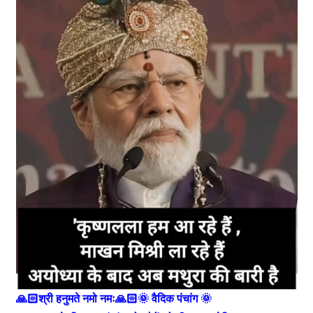
🙏🏻श्री हनुमते नमो नमः🙏🏻🌞 वैदिक पंचांग 🌞