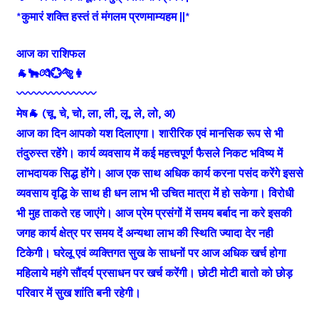
*कुमारं शक्ति हस्तं तं मंगलम प्रणमाम्यहम ||*
आज का राशिफल
🐐🐂💏💮🐅👩
〰️〰️〰️〰️〰️〰️〰️
मेष🐐 (चू, चे, चो, ला, ली, लू, ले, लो, अ)
आज का दिन आपको यश दिलाएगा। शारीरिक एवं मानसिक रूप से भी
तंदुरुस्त रहेंगे। कार्य व्यवसाय में कई महत्त्वपूर्ण फैसले निकट भविष्य में
लाभदायक सिद्ध होंगे। आज एक साथ अधिक कार्य करना पसंद करेंगे इससे
व्यवसाय वृद्धि के साथ ही धन लाभ भी उचित मात्रा में हो सकेगा। विरोधी
भी मुह ताकते रह जाएंगे। आज प्रेम प्रसंगों में समय बर्बाद ना करे इसकी
जगह कार्य क्षेत्र पर समय दें अन्यथा लाभ की स्थिति ज्यादा देर नही
टिकेगी। घरेलू एवं व्यक्तिगत सुख के साधनों पर आज अधिक खर्च होगा
महिलाये महंगे सौंदर्य प्रसाधन पर खर्च करेंगी। छोटी मोटी बातो को छोड़
परिवार में सुख शांति बनी रहेगी।