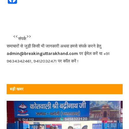
a
c
e
b
<<<
>>>
संपर्क
o
समाचारों से जुड़ी किसी भी जानकारी अथवा हमसे संपर्क करने हेतु
o
admin@breakinguttarakhand.com
पर ईमेल करें या +91
k
9634342461, 9412032471 पर कॉल करें !
बड़ी खबर