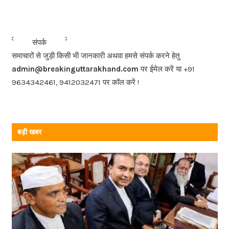
c
e
b
<<<
>>>
संपर्क
o
समाचारों से जुड़ी किसी भी जानकारी अथवा हमसे संपर्क करने हेतु
o
admin@breakinguttarakhand.com
पर ईमेल करें या +91
k
9634342461, 9412032471 पर कॉल करें !
बड़ी खबर