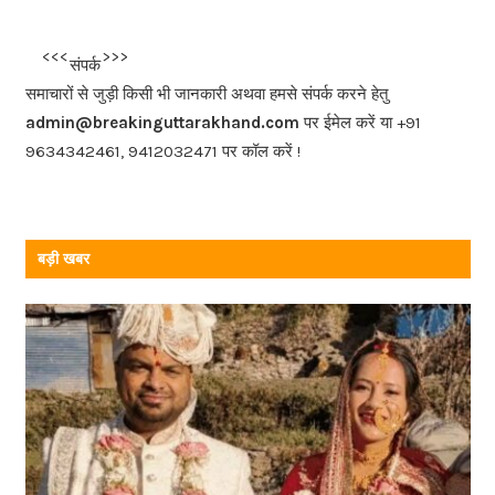
e
b
<<<
>>>
संपर्क
o
समाचारों से जुड़ी किसी भी जानकारी अथवा हमसे संपर्क करने हेतु
o
admin@breakinguttarakhand.com
पर ईमेल करें या +91
k
9634342461, 9412032471 पर कॉल करें !
बड़ी खबर