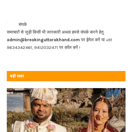
c
e
b
<<<
>>>
संपर्क
o
समाचारों से जुड़ी किसी भी जानकारी अथवा हमसे संपर्क करने हेतु
o
admin@breakinguttarakhand.com
पर ईमेल करें या +91
k
9634342461, 9412032471 पर कॉल करें !
बड़ी खबर