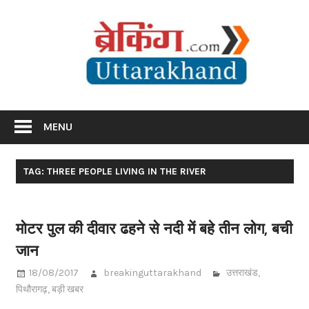
Skip
Br
to
content
Utta
Breaking News Uttarakhand
MENU
TAG: THREE PEOPLE LIVING IN THE RIVER
मोटर पुल की दीवार ढहने से नदी में बहे तीन लोग, बची
जान
18/08/2017
breakinguttarakhand
उत्तराखंड
,
पिथौरागढ़
,
बड़ी खबर