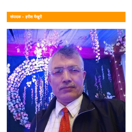
संपादक – हरीश मैखुरी