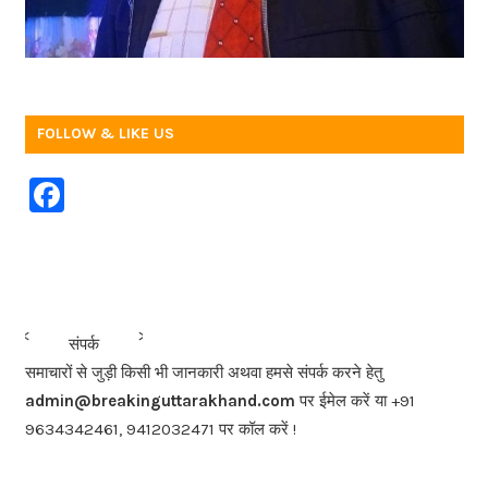
FOLLOW & LIKE US
F
a
c
e
b
<<<
>>>
संपर्क
o
समाचारों से जुड़ी किसी भी जानकारी अथवा हमसे संपर्क करने हेतु
o
admin@breakinguttarakhand.com
पर ईमेल करें या +91
k
9634342461, 9412032471 पर कॉल करें !