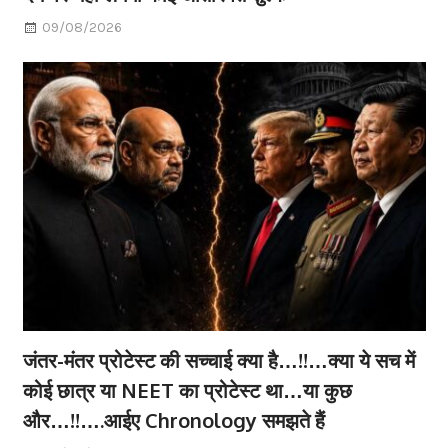
09/08/2026
जंतर-मंतर प्रोटेस्ट की सच्चाई क्या है…!!…क्या ये सच में
कोई छात्र या NEET का प्रोटेस्ट था…या कुछ
और…!!….आईए Chronology समझते हैं