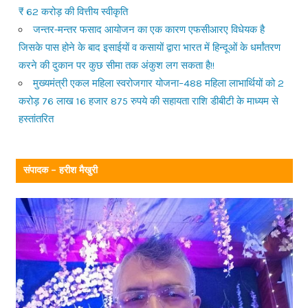
₹ 62 करोड़ की वित्तीय स्वीकृति
जन्तर-मन्तर फसाद आयोजन का एक कारण एफसीआरए विधेयक है
जिसके पास होने के बाद इसाईयों व कसायों द्वारा भारत में हिन्दूओं के धर्मांतरण
करने की दुकान पर कुछ सीमा तक अंकुश लग सकता है!!
मुख्यमंत्री एकल महिला स्वरोजगार योजना–488 महिला लाभार्थियों को 2
करोड़ 76 लाख 16 हजार 875 रुपये की सहायता राशि डीबीटी के माध्यम से
हस्तांतरित
संपादक – हरीश मैखुरी