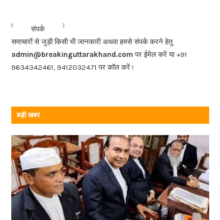
e
b
<<<
>>>
संपर्क
o
समाचारों से जुड़ी किसी भी जानकारी अथवा हमसे संपर्क करने हेतु
o
admin@breakinguttarakhand.com
पर ईमेल करें या +91
k
9634342461, 9412032471 पर कॉल करें !
बड़ी खबर