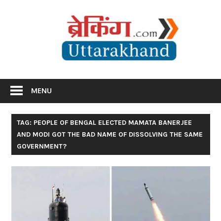
Skip
Br
to
content
Utta
Breaking News Uttarakhand
MENU
TAG: PEOPLE OF BENGAL ELECTED MAMATA BANERJEE
AND MODI GOT THE BAD NAME OF DISSOLVING THE SAME
GOVERNMENT?