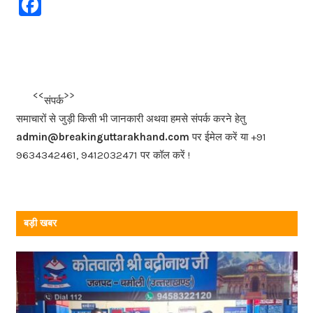
F
a
c
e
b
<<<
>>>
संपर्क
o
समाचारों से जुड़ी किसी भी जानकारी अथवा हमसे संपर्क करने हेतु
o
admin@breakinguttarakhand.com
पर ईमेल करें या +91
k
9634342461, 9412032471 पर कॉल करें !
बड़ी खबर