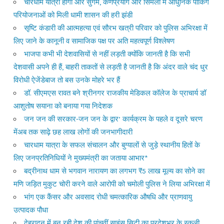
चारधाम यात्रा होगी और सुगम, कर्णप्रयाग और सिमली में आधुनिक पार्किंग
परियोजनाओं को मिली धामी शासन की हरी झंडी
सृष्टि कंडारी की आत्महत्या एवं सौरभ खत्री परिवार को पुलिस अभिरक्षा में
लिए जाने के कानूनी व सामाजिक पक्ष पर अति महत्वपूर्ण विश्लेषण
भाजपा कभी भी देशवासियों से नहीं लड़ती क्योंकि जानती है कि सभी
देशवासी अपने ही हैं, बाहरी ताकतों से लड़ती है जानती है कि अंदर वाले चंद धुर
विरोधी ऐजेंडेबाज तो बस उनके मोहरे भर हैं
डॉ. सीएमएस रावत बने श्रीनगर राजकीय मेडिकल कॉलेज के प्राचार्य डॉ
आशुतोष सयाना को बनाया गया निदेशक
जन जन की सरकार-जन जन के द्वार’ कार्यक्रम के पहले व दूसरे चरण
मेंअब तक साढ़े छह लाख लोगों की जनभागीदारी
चारधाम यात्रा के सफल संचालन और बुग्यालों से जुड़े स्थानीय हितों के
लिए जनप्रतिनिधियों ने मुख्यमंत्री का जताया आभार*
बद्रीनाथ धाम से भगवान नारायण का लगभग ₹5 लाख मूल्य का सोने का
मणि जड़ित मुकुट चोरी करने वाले आरोपी को चमोली पुलिस ने लिया अभिरक्षा में
भांग एक कैंसर और अवसाद रोधी चमत्कारिक औषधि और प्राणवायु
उत्पादक पौधा
देहरादून में बन रही देश की पांचवीं साइंस सिटी का प्रदेशभर के स्कूली