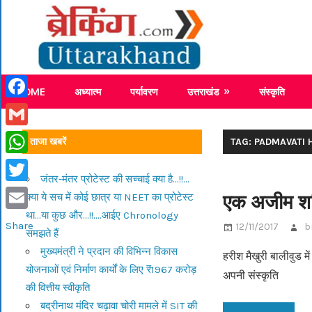
Skip
Breaking
to
content
Breaking News Uttarakhand
HOME
अध्यात्म
पर्यावरण
उत्तराखंड
संस्कृति
Facebook
Gmail
ताजा खबरें
TAG: PADMAVATI
WhatsApp
जंतर-मंतर प्रोटेस्ट की सच्चाई क्या है…!!…
Twitter
एक अजीम शख़
क्या ये सच में कोई छात्र या NEET का प्रोटेस्ट
था…या कुछ और…!!….आईए Chronology
Email
Share
12/11/2017
b
समझते हैं
मुख्यमंत्री ने प्रदान की विभिन्न विकास
हरीश मैखुरी बालीवुड म
योजनाओं एवं निर्माण कार्यों के लिए ₹1967 करोड़
अपनी संस्कृति
की वित्तीय स्वीकृति
बद्रीनाथ मंदिर चढ़ावा चोरी मामले में SIT की