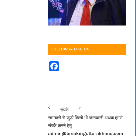
FOLLOW & LIKE US
F
a
c
e
b
<<<
>>>
संपर्क
o
समाचारों से जुड़ी किसी भी जानकारी अथवा हमसे
o
संपर्क करने हेतु
k
admin@breakinguttarakhand.com