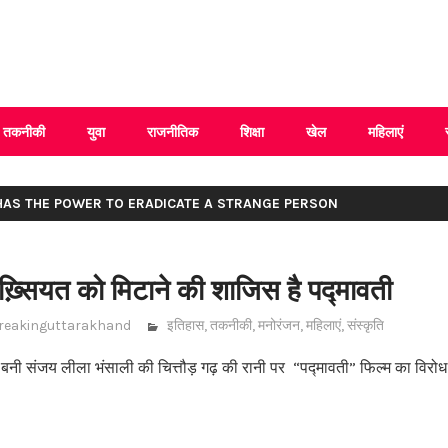
 Uttarakhand
तकनीकी
युवा
राजनीतिक
शिक्षा
खेल
महिलाएं
 HAS THE POWER TO ERADICATE A STRANGE PERSON
्सियत को मिटाने की शाजिस है पद्मावती
reakinguttarakhand
इतिहास
,
तकनीकी
,
मनोरंजन
,
महिलाएं
,
संस्कृति
ें बनी संजय लीला भंसाली की चित्तौड़ गढ़ की रानी पर “पद्मावती” फिल्म का विरो