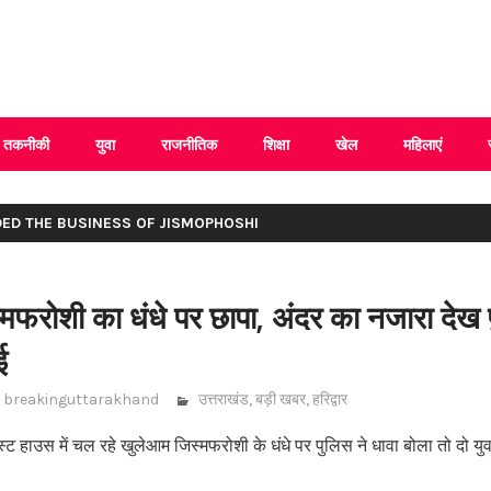
 Uttarakhand
तकनीकी
युवा
राजनीतिक
शिक्षा
खेल
महिलाएं
DED THE BUSINESS OF JISMOPHOSHI
मफरोशी का धंधे पर छापा, अंदर का नजारा देख
ई
breakinguttarakhand
उत्तराखंड
,
बड़ी खबर
,
हरिद्वार
ेस्ट हाउस में चल रहे खुलेआम जिस्मफरोशी के धंधे पर पुलिस ने धावा बोला तो दो य