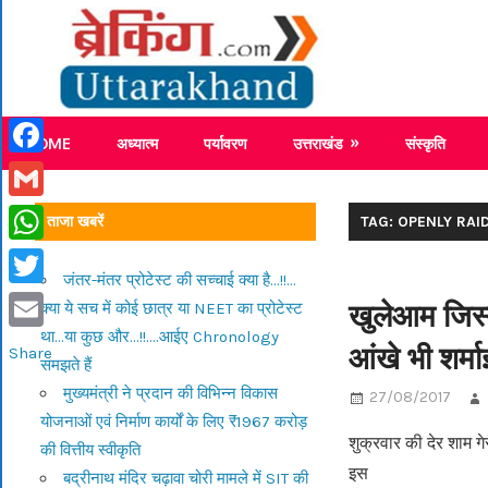
Skip
Breaking
to
content
Breaking News Uttarakhand
HOME
अध्यात्म
पर्यावरण
उत्तराखंड
संस्कृति
Facebook
Gmail
ताजा खबरें
TAG: OPENLY RAI
WhatsApp
जंतर-मंतर प्रोटेस्ट की सच्चाई क्या है…!!…
Twitter
खुलेआम जिस्
क्या ये सच में कोई छात्र या NEET का प्रोटेस्ट
था…या कुछ और…!!….आईए Chronology
Email
आंखे भी शर्मा
Share
समझते हैं
मुख्यमंत्री ने प्रदान की विभिन्न विकास
27/08/2017
योजनाओं एवं निर्माण कार्यों के लिए ₹1967 करोड़
शुक्रवार की देर शाम ग
की वित्तीय स्वीकृति
इस
बद्रीनाथ मंदिर चढ़ावा चोरी मामले में SIT की