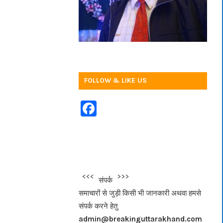
FOLLOW & LIKE US
F
a
c
e
b
<<<
>>>
संपर्क
o
समाचारों से जुड़ी किसी भी जानकारी अथवा हमसे
o
संपर्क करने हेतु
k
admin@breakinguttarakhand.com