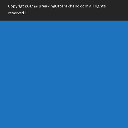
Copyrigt 2017 @ BreakingUttarakhand.com All rights
reserved !