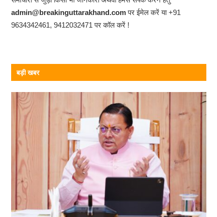
o
admin@breakinguttarakhand.com
पर ईमेल करें या +91
9634342461, 9412032471 पर कॉल करें !
k
बड़ी खबर