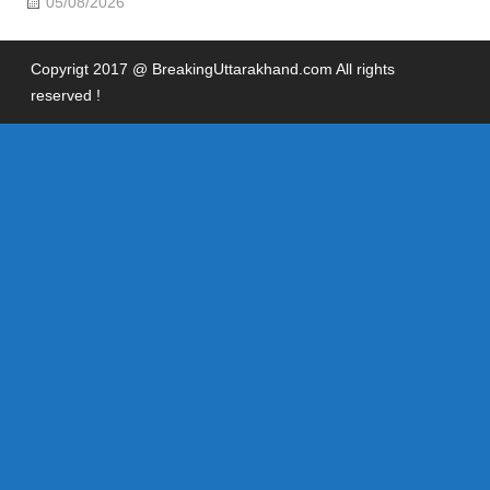
05/08/2026
Copyrigt 2017 @ BreakingUttarakhand.com All rights
reserved !