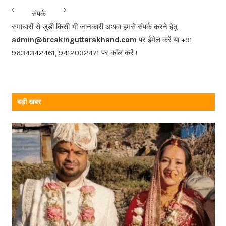
b
<<<
>>>
संपर्क
o
समाचारों से जुड़ी किसी भी जानकारी अथवा हमसे संपर्क करने हेतु
o
admin@breakinguttarakhand.com
पर ईमेल करें या +91
k
9634342461, 9412032471 पर कॉल करें !
बड़ी खबर