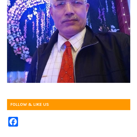
FOLLOW & LIKE US
F
a