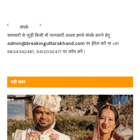
c
e
b
<<<
>>>
संपर्क
o
समाचारों से जुड़ी किसी भी जानकारी अथवा हमसे संपर्क करने हेतु
o
admin@breakinguttarakhand.com
पर ईमेल करें या +91
k
9634342461, 9412032471 पर कॉल करें !
बड़ी खबर