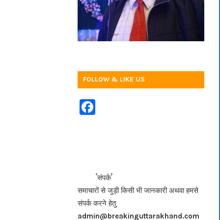
FOLLOW & LIKE US
F
a
c
e
b
<<<
>>>
संपर्क
o
समाचारों से जुड़ी किसी भी जानकारी अथवा हमसे
o
संपर्क करने हेतु
k
admin@breakinguttarakhand.com