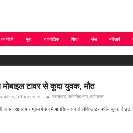
 Uttarakhand
तकनीकी
युवा
राजनीतिक
शिक्षा
खेल
महिलाएं
 मोबाइल टावर से कूदा युवक, मौत
breakinguttarakhand
उत्तराखंड
,
ऊधमसिंह नगर
,
बड़ी खबर
 नानक सागर पार ग्राम ऐचता मे मानसिक रूप से विक्षिप्त 27 वर्षीय युवक ने 80