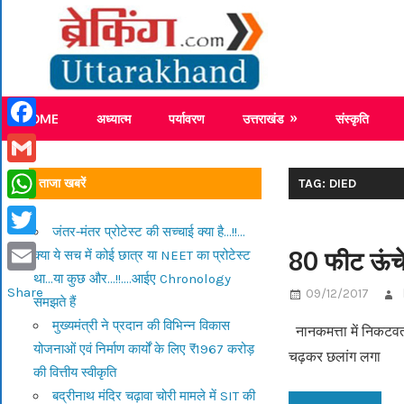
Skip
Breaking
to
content
Breaking News Uttarakhand
HOME
अध्यात्म
पर्यावरण
उत्तराखंड
संस्कृति
Facebook
Gmail
ताजा खबरें
TAG: DIED
WhatsApp
जंतर-मंतर प्रोटेस्ट की सच्चाई क्या है…!!…
Twitter
80 फीट ऊंचे
क्या ये सच में कोई छात्र या NEET का प्रोटेस्ट
था…या कुछ और…!!….आईए Chronology
Email
Share
09/12/2017
समझते हैं
मुख्यमंत्री ने प्रदान की विभिन्न विकास
नानकमत्ता में निकटवती
योजनाओं एवं निर्माण कार्यों के लिए ₹1967 करोड़
चढ़कर छलांग लगा
की वित्तीय स्वीकृति
बद्रीनाथ मंदिर चढ़ावा चोरी मामले में SIT की