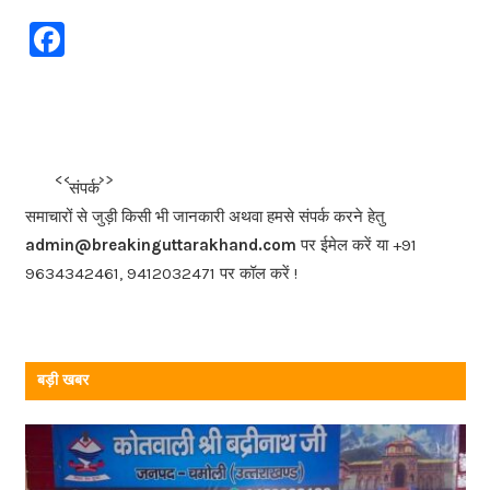
F
a
c
e
b
<<<
>>>
संपर्क
o
समाचारों से जुड़ी किसी भी जानकारी अथवा हमसे संपर्क करने हेतु
o
admin@breakinguttarakhand.com
पर ईमेल करें या +91
k
9634342461, 9412032471 पर कॉल करें !
बड़ी खबर