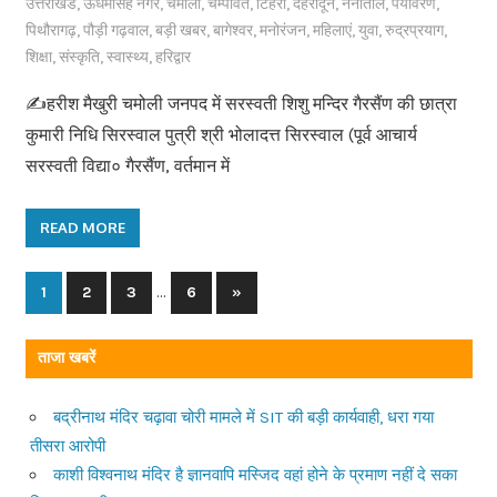
उत्तराखंड
,
ऊधमसिंह नगर
,
चमोली
,
चम्पावत
,
टिहरी
,
देहरादून
,
नैनीताल
,
पर्यावरण
,
पिथौरागढ़
,
पौड़ी गढ़वाल
,
बड़ी खबर
,
बागेश्वर
,
मनोरंजन
,
महिलाएं
,
युवा
,
रुद्रप्रयाग
,
शिक्षा
,
संस्कृति
,
स्वास्थ्य
,
हरिद्वार
✍️हरीश मैखुरी चमोली जनपद में सरस्वती शिशु मन्दिर गैरसैंण की छात्रा
कुमारी निधि सिरस्वाल पुत्री श्री भोलादत्त सिरस्वाल (पूर्व आचार्य
सरस्वती विद्या० गैरसैंण, वर्तमान में
READ MORE
…
1
2
3
6
Next
»
Posts
Posts
navigation
ताजा खबरें
बद्रीनाथ मंदिर चढ़ावा चोरी मामले में SIT की बड़ी कार्यवाही, धरा गया
तीसरा आरोपी
काशी विश्वनाथ मंदिर है ज्ञानवापि मस्जिद वहां होने के प्रमाण नहीं दे सका