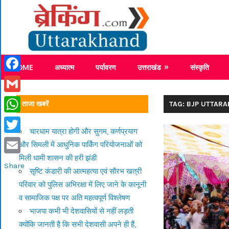
Skip
Breaking
to
content
Breaking News Uttarakhand
HOME
अध्यात्म
पर्यावरण
उत्तराखंड
संस्कृति
Facebook
Gmail
ताजा खबरें
TAG: BJP UTTAR
WhatsApp
चारधाम यात्रा होगी और सुगम, कर्णप्रयाग
Twitter
और सिमली में आधुनिक पार्किंग परियोजनाओं को
मिली धामी शासन की हरी झंडी
Email
Share
सृष्टि कंडारी की आत्महत्या एवं सौरभ खत्री
परिवार को पुलिस अभिरक्षा में लिए जाने के कानूनी
व सामाजिक पक्ष पर अति महत्वपूर्ण विश्लेषण
भाजपा कभी भी देशवासियों से नहीं लड़ती
क्योंकि जानती है कि सभी देशवासी अपने ही हैं,