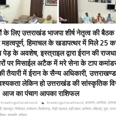
ं के लिए उत्तराखंड भाजपा शीर्ष नेतृत्व की बैठक 
महत्वपूर्ण, हिमाचल के खडापत्थर में मिले 25 करो
पेड़ के अवशेष, इस्त्राइल द्वारा ईरान की राज
ारों पर मिसाईल अटैक में मरे सेना के टाप कमांडर
ी तैयारी में ईरान के सैन्य अधिकारी, उत्तराखण्ड
वश्यकता लेकिन हो उत्तराखंड की सांस्कृतिक व
ित, आज का पंचाग आपका राशिफल
breakinguttarakhand
Breakinguttarakhand
,
अध्यात्म
,
अल्मोडा
,
उत्तरक
री
,
देहरादून
,
नैनीताल
,
पर्यावरण
,
पिथौरागढ़
,
पौड़ी गढ़वाल
,
बड़ी खबर
,
बागेश्वर
,
महिलाएं
,
युवा
,
राज
शिक्षा
,
संस्कृति
,
हरिद्वार