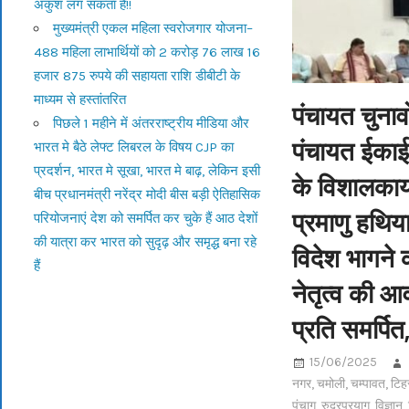
अंकुश लग सकता है!!
मुख्यमंत्री एकल महिला स्वरोजगार योजना–
488 महिला लाभार्थियों को 2 करोड़ 76 लाख 16
हजार 875 रुपये की सहायता राशि डीबीटी के
माध्यम से हस्तांतरित
पंचायत चुनावो
पिछले 1 महीने में अंतरराष्ट्रीय मीडिया और
पंचायत ईकाई 
भारत मे बैठे लेफ्ट लिबरल के विषय CJP का
प्रदर्शन, भारत मे सूखा, भारत मे बाढ़, लेकिन इसी
के विशालकाय 
बीच प्रधानमंत्री नरेंद्र मोदी बीस बड़ी ऐतिहासिक
प्रमाणु हथिय
परियोजनाएं देश को समर्पित कर चुके हैं आठ देशों
की यात्रा कर भारत को सुदृढ़ और समृद्ध बना रहे
विदेश भागने क
हैं
नेतृत्व की आ
प्रति समर्प
15/06/2025
नगर
,
चमोली
,
चम्पावत
,
टिह
पंचाग
,
रुद्रप्रयाग
,
विज्ञान
,