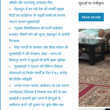
औषधि और प्राणवायु उत्पादक पौधा
युवाओं पर पंजीकृत
देहरादून में बन रही देश की पांचवीं साइंस
सिटी का प्रदेशभर के स्कूली बच्चों को कराया
READ MORE
जाएगा भ्रमण-मुख्यमंत्री
गढ़वाल विश्वविद्यालय की फर्जी मार्कशीट
बनाकर नौकरी पाने की जुगत, देहरादून से आरोपी
गिरफ्तार
विद्या भारती के संस्कार और शिक्षा मॉडल की
मुख्यमंत्री ने की सराहना, कहा— भारत को
विश्वगुरु बनाने में युवाओं की होगी अहम भूमिका
मुख्यमंत्री ने प्रदान की विभिन्न विकास
योजनाओं एवं निर्माण कार्यों के लिए ₹ 62 करोड़
की वित्तीय स्वीकृति
जन्तर-मन्तर फसाद आयोजन का एक कारण
एफसीआरए विधेयक है जिसके पास होने के बाद
इसाईयों व कसायों द्वारा भारत में हिन्दूओं के
धर्मांतरण करने की दुकान पर कुछ सीमा तक