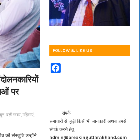
FOLLOW & LIKE US
F
a
आंदोलनकारियों
c
ाओं पर
e
b
<<<
>>>
संपर्क
दून
,
बड़ी खबर
,
महिलाएं
,
o
समाचारों से जुड़ी किसी भी जानकारी अथवा हमसे
o
संपर्क करने हेतु
k
की संस्तुति उन्होंने
admin@breakinguttarakhand.com