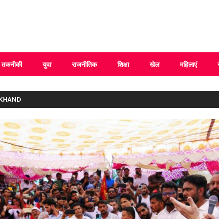
 Uttarakhand
तकनीकी
युवा
राजनीतिक
शिक्षा
खेल
महिलाएं
AKHAND