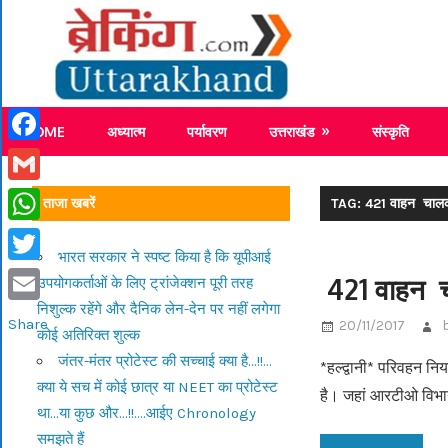
Skip
Breaking
to
content
Breaking News Uttarakhand
HOME
अध्यात्म
पर्यावरण
उत्तराखंड
संस्कृति
Facebook
Gmail
ताजा खबरें
TAG: 421 वाहन चालकों 
WhatsApp
भारत सरकार ने स्पष्ट किया है कि यूपीआई
Twitter
421 वाहन चा
उपयोगकर्ताओं के लिए ट्रांजेक्शन पूरी तरह
निशुल्क रहेंगे और दैनिक लेन-देन पर नहीं लगेगा
Email
Share
20/11/2017
कोई अतिरिक्त शुल्क
जंतर-मंतर प्रोटेस्ट की सच्चाई क्या है…!!…
*हल्द्वानी* परिवहन नि
क्या ये सच में कोई छात्र या NEET का प्रोटेस्ट
है। जहां आरटीओ विभ
था…या कुछ और…!!….आईए Chronology
समझते हैं