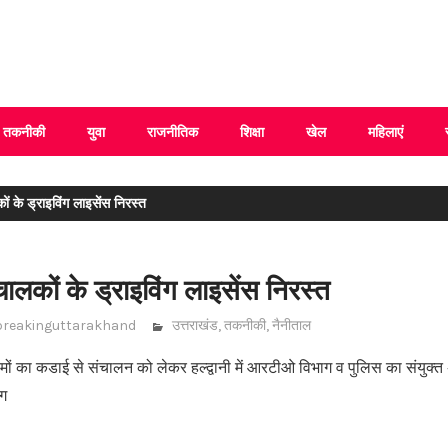
 Uttarakhand
तकनीकी
युवा
राजनीतिक
शिक्षा
खेल
महिलाएं
के ड्राइविंग लाइसेंस निरस्त
लकों के ड्राइविंग लाइसेंस निरस्त
breakinguttarakhand
उत्तराखंड
,
तकनीकी
,
नैनीताल
यमों का कडाई से संचालन को लेकर हल्द्वानी में आरटीओ विभाग व पुलिस का संयुक्
ाग