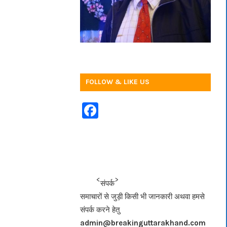
FOLLOW & LIKE US
F
a
c
e
b
<<<
>>>
संपर्क
o
समाचारों से जुड़ी किसी भी जानकारी अथवा हमसे
o
संपर्क करने हेतु
k
admin@breakinguttarakhand.com