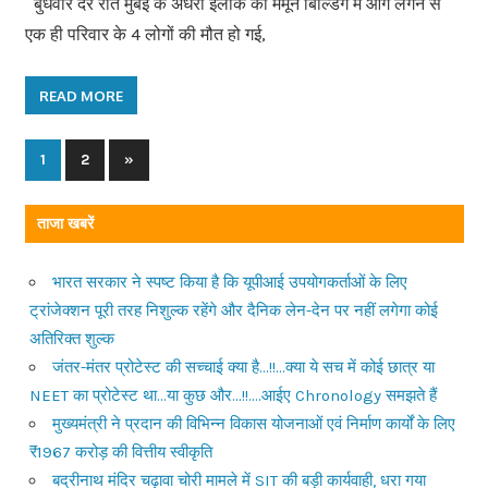
बुधवार देर रात मुंबई के अंधेरी इलाके की मैमून बिल्डिंग में आग लगने से
एक ही परिवार के 4 लोगों की मौत हो गई,
READ MORE
1
2
Next
»
Posts
Posts
navigation
ताजा खबरें
भारत सरकार ने स्पष्ट किया है कि यूपीआई उपयोगकर्ताओं के लिए
ट्रांजेक्शन पूरी तरह निशुल्क रहेंगे और दैनिक लेन-देन पर नहीं लगेगा कोई
अतिरिक्त शुल्क
जंतर-मंतर प्रोटेस्ट की सच्चाई क्या है…!!…क्या ये सच में कोई छात्र या
NEET का प्रोटेस्ट था…या कुछ और…!!….आईए Chronology समझते हैं
मुख्यमंत्री ने प्रदान की विभिन्न विकास योजनाओं एवं निर्माण कार्यों के लिए
₹1967 करोड़ की वित्तीय स्वीकृति
बद्रीनाथ मंदिर चढ़ावा चोरी मामले में SIT की बड़ी कार्यवाही, धरा गया