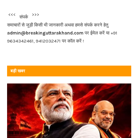
e
b
<<<
>>>
संपर्क
o
समाचारों से जुड़ी किसी भी जानकारी अथवा हमसे संपर्क करने हेतु
o
admin@breakinguttarakhand.com
पर ईमेल करें या +91
k
9634342461, 9412032471 पर कॉल करें !
बड़ी खबर