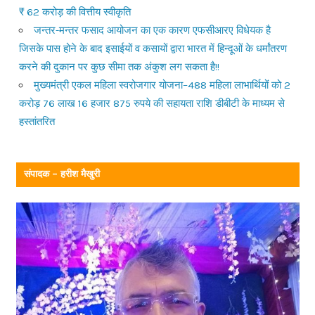
₹ 62 करोड़ की वित्तीय स्वीकृति
जन्तर-मन्तर फसाद आयोजन का एक कारण एफसीआरए विधेयक है
जिसके पास होने के बाद इसाईयों व कसायों द्वारा भारत में हिन्दूओं के धर्मांतरण
करने की दुकान पर कुछ सीमा तक अंकुश लग सकता है!!
मुख्यमंत्री एकल महिला स्वरोजगार योजना–488 महिला लाभार्थियों को 2
करोड़ 76 लाख 16 हजार 875 रुपये की सहायता राशि डीबीटी के माध्यम से
हस्तांतरित
संपादक – हरीश मैखुरी