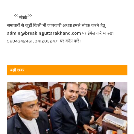
e
b
<<<
>>>
संपर्क
o
समाचारों से जुड़ी किसी भी जानकारी अथवा हमसे संपर्क करने हेतु
o
admin@breakinguttarakhand.com
पर ईमेल करें या +91
k
9634342461, 9412032471 पर कॉल करें !
बड़ी खबर