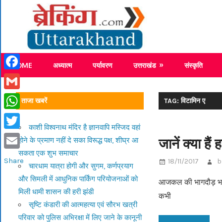
Skip
Breaking
to
content
Breaking News Uttarakhand
HOME
अध्यात्म
पर्यावरण
उत्तराखंड
संस्कृति
Facebook
Gmail
ताजा खबरें
TAG: विटामिन ए
WhatsApp
काशी विश्वनाथ मंदिर है ज्ञानवापि मस्जिद वहां
Twitter
जानें क्या ह
होने के प्रमाण नहीं दे सका विरूद्ध पक्ष, शीघ्र आ
सकता एक शुभ समाचार
Email
Share
18/11/2017
b
चारधाम यात्रा होगी और सुगम, कर्णप्रयाग
और सिमली में आधुनिक पार्किंग परियोजनाओं को
आजकल की भागदौड़ भरी दु
मिली धामी शासन की हरी झंडी
कभी
सृष्टि कंडारी की आत्महत्या एवं सौरभ खत्री
परिवार को पुलिस अभिरक्षा में लिए जाने के कानूनी