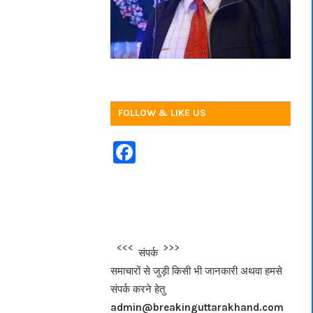
FOLLOW & LIKE US
F
a
c
e
b
<<<
>>>
संपर्क
o
समाचारों से जुड़ी किसी भी जानकारी अथवा हमसे
o
संपर्क करने हेतु
k
admin@breakinguttarakhand.com