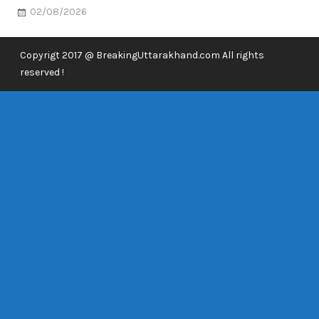
02/08/2026
Copyrigt 2017 @ BreakingUttarakhand.com All rights
reserved !