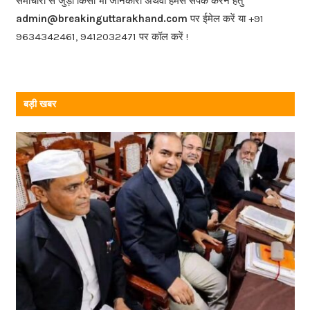
समाचारों से जुड़ी किसी भी जानकारी अथवा हमसे संपर्क करने हेतु
o
admin@breakinguttarakhand.com
पर ईमेल करें या +91
k
9634342461, 9412032471 पर कॉल करें !
बड़ी खबर