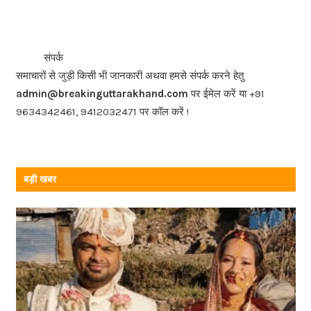
c
e
b
<<<
>>>
संपर्क
o
समाचारों से जुड़ी किसी भी जानकारी अथवा हमसे संपर्क करने हेतु
o
admin@breakinguttarakhand.com
पर ईमेल करें या +91
k
9634342461, 9412032471 पर कॉल करें !
बड़ी खबर