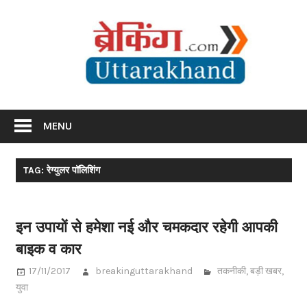
Skip
Br
to
content
Utta
Breaking News Uttarakhand
MENU
TAG: रेग्युलर पॉलिशिंग
इन उपायों से हमेशा नई और चमकदार रहेगी आपकी
बाइक व कार
17/11/2017
breakinguttarakhand
तकनीकी
,
बड़ी खबर
,
युवा