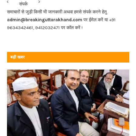
b
<<<
>>>
संपर्क
o
समाचारों से जुड़ी किसी भी जानकारी अथवा हमसे संपर्क करने हेतु
o
admin@breakinguttarakhand.com
पर ईमेल करें या +91
k
9634342461, 9412032471 पर कॉल करें !
बड़ी खबर