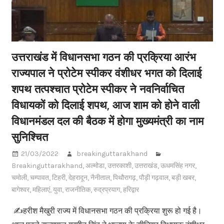
उत्तराखंड में विधानसभा गठन की प्रक्रिया आरंभ
राज्यपाल ने प्रोटेम स्पीकर वंशीधर भगत को दिलाई
शपथ तत्पश्चात प्रोटेम स्पीकर ने नवनिर्वाचित
विधायकों को दिलाई शपथ, आज शाम को होने वाली
विधानमंडल दल की बैठक में होगा मुख्यमंत्री का नाम
सुनिश्चित
21/03/2022
breakinguttarakhand
Breakinguttarakhand
,
अल्मोडा
,
उत्तरकाशी
,
उत्तराखंड
,
ऊधमसिंह नगर
,
चमोली
,
चम्पावत
,
टिहरी
,
देहरादून
,
नैनीताल
,
पिथौरागढ़
,
पौड़ी गढ़वाल
,
बड़ी खबर
,
बागेश्वर
,
महिलाएं
,
युवा
,
राजनीतिक
,
रुद्रप्रयाग
,
हरिद्वार
✍️हरीश मैखुरी राज्य में विधानसभा गठन की प्रक्रिया शुरू हो गई है।